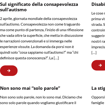
Sul significato della consapevolezza
Disabi
sull’autismo
Le cose 
2 aprile, giornata mondiale della consapevolezza
prima vis
sull’autismo. Consapevolezza non come traguardo
strada. 
ma come punto di partenza, l’inizio di una riflessione
controin
che vada oltre la superficie, che metta in discussione
suggerir
le narrazioni convenzionali e si immerga nelle
nostri r
esperienze vissute. La domanda da porsi non è
imprecis
quindi solo “cosa sappiamo sull’autismo?” ma “chi
[…]
definisce questa conoscenza?“. La […]
Non sono mai “solo parole”
La sti
Non sono solo parole, non lo sono mai. Diciamo che
Opporsi 
sono solo parole quando vogliamo giustificare il
famiglie 