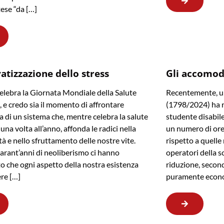
tese “da […]
vatizzazione dello stress
Gli accomod
celebra la Giornata Mondiale della Salute
Recentemente, un
 e credo sia il momento di affrontare
(1798/2024) ha re
ia di un sistema che, mentre celebra la salute
studente disabil
una volta all’anno, affonda le radici nella
un numero di ore 
tà e nello sfruttamento delle nostre vite.
rispetto a quell
arant’anni di neoliberismo ci hanno
operatori della s
o che ogni aspetto della nostra esistenza
riduzione, second
re […]
puramente econ