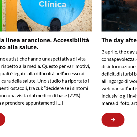
la linea arancione. Accessibilità
The day afte
tto alla salute.
3 aprile, the day 
ne autistiche hanno un’aspettativa di vita
consapevolezza, 
e rispetto alla media. Questo per vari motivi,
disinformazione, f
uali è legato alla difficoltà nell’accesso ai
deficit, disturbi 
i cura della salute. Uno studio ha riportato i
all’ingorgo di wo
enti ostacoli, tra cui: “decidere se i sintomi
webinar sull’auti
cano una visita dal medico di base (72%),
inclusivi e gli in
tà a prendere appuntamenti […]
marea di foto, ar