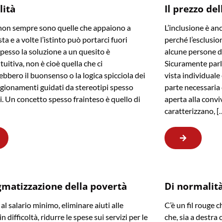
lità
Il prezzo del
non sempre sono quelle che appaiono a
L’inclusione è an
ta e a volte l’istinto può portarci fuori
perché l’esclusion
Spesso la soluzione a un quesito è
alcune persone di 
tuitiva, non è cioè quella che ci
Sicuramente parl
ebbero il buonsenso o la logica spicciola dei
vista individuale
agionamenti guidati da stereotipi spesso
parte necessaria
i. Un concetto spesso frainteso è quello di
aperta alla convi
caratterizzano, [
gmatizzazione della povertà
Di normalità,
al salario minimo, eliminare aiuti alle
C’è un fil rouge c
in difficoltà, ridurre le spese sui servizi per le
che, sia a destra c