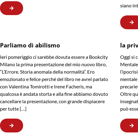
siano in
Parliamo di abilismo
la pri
Ieri pomeriggio ci sarebbe dovuta essere a Bookcity
Oggi si 
Milano la prima presentazione del mio nuovo libro,
Mentale,
“L’Errore. Storia anomala della normalità”. Ero
l’ipocris
emozionato e felice perché del libro ne avrei parlato
mentale 
con Valentina Tomirotti e Irene Facheris, ma
precarie
qualcosa è andata storta e alla fine abbiamo dovuto
Oltre qu
cancellare la presentazione, con grande dispiacere
insegnat
per tutte […]
può esse