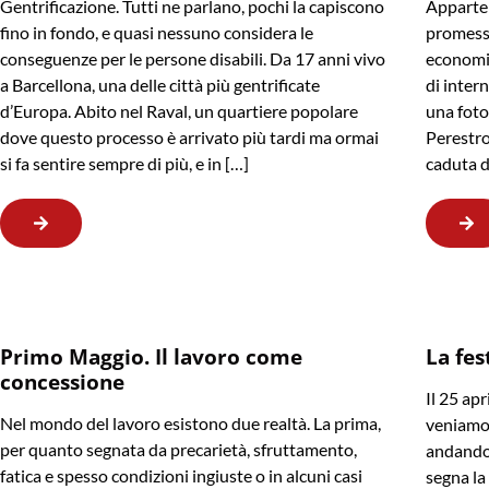
Gentrificazione. Tutti ne parlano, pochi la capiscono
Apparten
fino in fondo, e quasi nessuno considera le
promessa
conseguenze per le persone disabili. Da 17 anni vivo
economic
a Barcellona, una delle città più gentrificate
di intern
d’Europa. Abito nel Raval, un quartiere popolare
una foto 
dove questo processo è arrivato più tardi ma ormai
Perestroj
si fa sentire sempre di più, e in […]
caduta d
Primo Maggio. Il lavoro come
La fes
concessione
Il 25 apr
Nel mondo del lavoro esistono due realtà. La prima,
veniamo,
per quanto segnata da precarietà, sfruttamento,
andando.
fatica e spesso condizioni ingiuste o in alcuni casi
segna la 