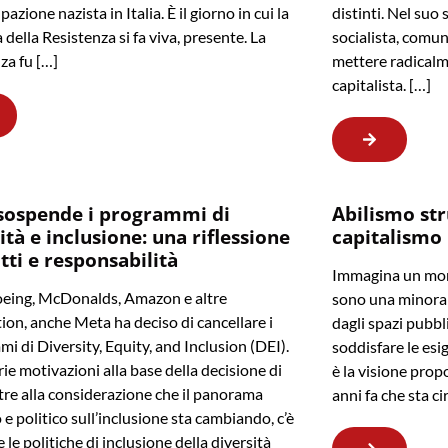
pazione nazista in Italia. È il giorno in cui la
distinti. Nel suo 
della Resistenza si fa viva, presente. La
socialista, comun
za fu […]
mettere radicalm
capitalista. […]
sospende i programmi di
Abilismo str
ità e inclusione: una riflessione
capitalismo
itti e responsabilità
Immagina un mond
eing, McDonalds, Amazon e altre
sono una minoran
ion, anche Meta ha deciso di cancellare i
dagli spazi pubbl
i di Diversity, Equity, and Inclusion (DEI).
soddisfare le esi
rie motivazioni alla base della decisione di
è la visione prop
tre alla considerazione che il panorama
anni fa che sta c
 e politico sull’inclusione sta cambiando, c’è
e le politiche di inclusione della diversità