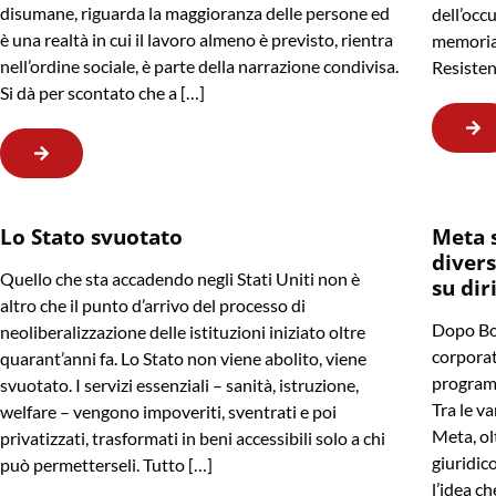
disumane, riguarda la maggioranza delle persone ed
dell’occu
è una realtà in cui il lavoro almeno è previsto, rientra
memoria 
nell’ordine sociale, è parte della narrazione condivisa.
Resisten
Si dà per scontato che a […]
Lo Stato svuotato
Meta 
divers
Quello che sta accadendo negli Stati Uniti non è
su dir
altro che il punto d’arrivo del processo di
Dopo Bo
neoliberalizzazione delle istituzioni iniziato oltre
corporat
quarant’anni fa. Lo Stato non viene abolito, viene
programm
svuotato. I servizi essenziali – sanità, istruzione,
Tra le va
welfare – vengono impoveriti, sventrati e poi
Meta, ol
privatizzati, trasformati in beni accessibili solo a chi
giuridico
può permetterseli. Tutto […]
l’idea ch