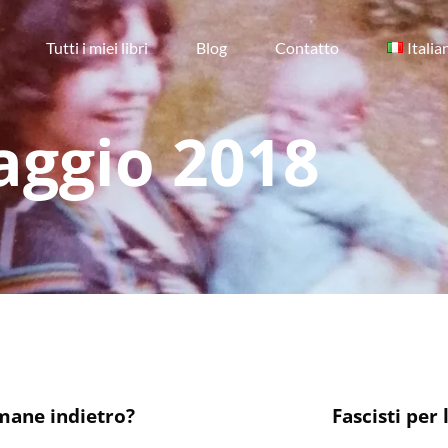
Tutti i miei libri
Blog
Contatto
Italia
ggio 2018
mane indietro?
Fascisti per 