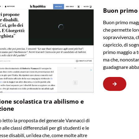
Buon primo
Buon primo maggi
che permette loro
sopravvivenza, ch
capriccio, di sogn
primo maggio a t
ma che, nonostan
guadagnare abba
ione scolastica tra abilismo e
zione
letto la proposta del generale Vannacci di
 alle classi differenziali per gli studenti e le
sse disabili, un’idea che, come molte altre