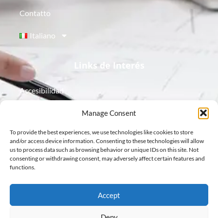
Contatto
Italiano
Links de Interés
Accesibilidad
Aviso Legal
Manage Consent
To provide the best experiences, we use technologies like cookies to store
Política de Cookies
and/or access device information. Consenting to these technologies will allow
us to process data such as browsing behavior or unique IDs on this site. Not
Política de Privacidad
consenting or withdrawing consent, may adversely affect certain features and
functions.
Protección de Datos
Accept
Deny