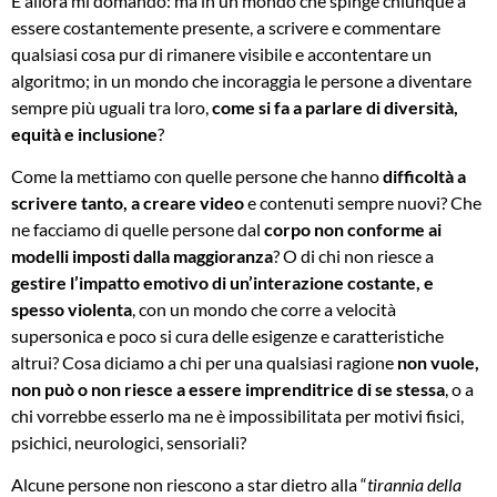
E allora mi domando: ma in un mondo che spinge chiunque a
essere costantemente presente, a scrivere e commentare
qualsiasi cosa pur di rimanere visibile e accontentare un
algoritmo; in un mondo che incoraggia le persone a diventare
sempre più uguali tra loro,
come si fa a parlare di diversità,
equità e inclusione
?
Come la mettiamo con quelle persone che hanno
difficoltà a
scrivere tanto, a creare video
e contenuti sempre nuovi? Che
ne facciamo di quelle persone dal
corpo non conforme ai
modelli imposti dalla maggioranza
? O di chi non riesce a
gestire l’impatto emotivo di un’interazione costante, e
spesso violenta
, con un mondo che corre a velocità
supersonica e poco si cura delle esigenze e caratteristiche
altrui? Cosa diciamo a chi per una qualsiasi ragione
non vuole,
non può o non riesce a essere imprenditrice di se stessa
, o a
chi vorrebbe esserlo ma ne è impossibilitata per motivi fisici,
psichici, neurologici, sensoriali?
Alcune persone non riescono a star dietro alla “
tirannia della