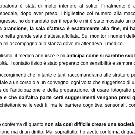
cipatoria è stata di molto inferiore al solito. Finalmente è a
ospedale, dopo aver preso il bigliettino col numero alla ma
ingresso, ho domandato per il reparto e mi è stato mostrato un 
ea arancione, la sala d’attesa è esattamente alla fine, mi h
vo nella grande sala d’attesa affollata. Sui monitor i numeri de
a mi accompagna alla stanza dove mi attendeva il medico.
tismo, il medico annuisce e mi
anticipa come si sarebbe svolt
tà. Il contatto fisico è stato preparato con sensibilità e sempr
 accorgimenti che in tante e tanti raccomandiamo alle strutture 
oriale a un corso o a un convegno, ogni volta che suggerisco di 
 dell’anticipazione e della preparazione, di usare fotografie 
e e che dall’altra parte certi suggerimenti vengano presi 
rchitettoniche le vedi lì, ma le barriere cognitive, sensoriali
re conferma di quanto
non sia così difficile creare una società
sione ma di un diritto. Ma, soprattutto, ho avuto conferma di q