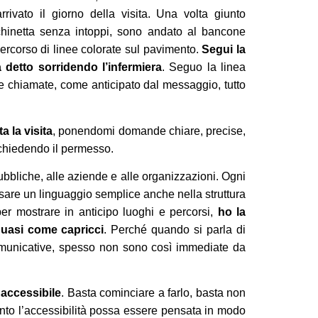
rrivato il giorno della visita. Una volta giunto
cchinetta senza intoppi, sono andato al bancone
percorso di linee colorate sul pavimento.
Segui la
a detto sorridendo l’infermiera
. Seguo la linea
lle chiamate, come anticipato dal messaggio, tutto
a la visita
, ponendomi domande chiare, precise,
e chiedendo il permesso.
pubbliche, alle aziende e alle organizzazioni. Ogni
usare un linguaggio semplice anche nella struttura
per mostrare in anticipo luoghi e percorsi,
ho la
quasi come capricci
. Perché quando si parla di
, comunicative, spesso non sono così immediate da
 accessibile
. Basta cominciare a farlo, basta non
uanto l’accessibilità possa essere pensata in modo