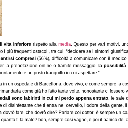
 vita inferiore
rispetto alla
media
. Questo per vari motivi, uno
o i più frequenti ostacoli, tra cui: “decidere se i sintomi giustif
entirsi compresi
(56%), difficoltà a comunicare con il medico 
 per la prenotazione online o tramite messaggio,
la possibilità
ppuntamento e un posto tranquillo in cui aspettare.”
ca in un ospedale di Barcellona, dove vivo, e come sempre la cos
mandarla come già ho fatto tante volte, nonostante ci fossero v
pedali sono labirinti in cui mi perdo appena entrato
, le sale 
di disinfettante che ti entra nel cervello, l’odore della gente, il
osa dovrò fare, che dovrò dire? Parlare coi dottori è sempre un cas
 quanto ti fa male? boh, sempre così vaghe, e poi il panico del c