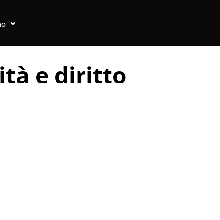
no
tà e diritto