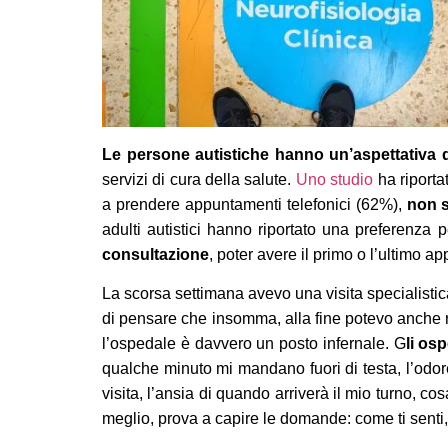
Le persone autistiche hanno un’aspettativa di
servizi di cura della salute.
Uno studio
ha riportat
a prendere appuntamenti telefonici (62%),
non s
adulti autistici hanno riportato una preferenza
consultazione
, poter avere il primo o l’ultimo a
La scorsa settimana avevo una visita specialisti
di pensare che insomma, alla fine potevo anche ri
l’ospedale è davvero un posto infernale. G
li os
qualche minuto mi mandano fuori di testa, l’odore 
visita, l’ansia di quando arriverà il mio turno, c
meglio, prova a capire le domande: come ti senti,