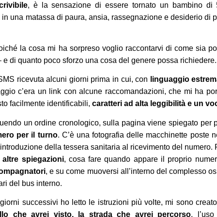
rivibile
, è la sensazione di essere tornato un bambino di 5
 in una matassa di paura, ansia, rassegnazione e desiderio di p
poiché la cosa mi ha sorpreso voglio raccontarvi di come sia p
– e di quanto poco sforzo una cosa del genere possa richiedere.
MS ricevuta alcuni giorni prima in cui, con
linguaggio estre
essaggio c’era un link con alcune raccomandazioni, che mi ha po
to facilmente identificabili,
caratteri ad alta leggibilità e un v
endo un ordine cronologico, sulla pagina viene spiegato per 
ero per il turno
. C’è una fotografia delle macchinette poste ne
’introduzione della tessera sanitaria al ricevimento del numero. 
 altre spiegazioni
, cosa fare quando appare il proprio numer
ompagnatori
, e su come muoversi all’interno del complesso osp
ari del bus interno.
giorni successivi ho letto le istruzioni più volte, mi sono cre
llo che avrei visto, la strada che avrei percorso
, l’uso