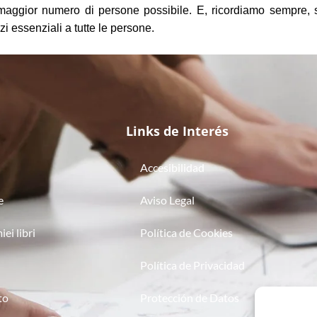
 maggior numero di persone possibile. E, ricordiamo sempre, s
zi essenziali a tutte le persone.
Links de Interés
Accesibilidad
e
Aviso Legal
iei libri
Política de Cookies
Política de Privacidad
to
Protección de Datos