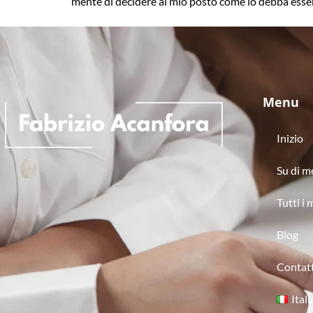
mente di decidere al mio posto come io debba esse
Menu
Inizio
Su di m
Tutti i m
Blog
Contat
Ital