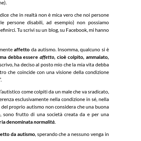
he).
dice che in realtà non è mica vero che noi persone
 le persone disabili, ad esempio) non possiamo
inirci. Tu scrivi su un blog, su Facebook, mi hanno
vamente
affetto
da autismo. Insomma, qualcuno si è
 ma debba essere
affetto
, cioè colpito, ammalato,
rivo, ha deciso al posto mio che la mia vita debba
ltro che coincide con una visione della condizione
.
l’autistico come colpiti da un male che va sradicato,
ferenza esclusivamente nella condizione in sé, nella
e del proprio autismo non considera che una buona
, sono frutto di una società creata da e per una
oria denominata
normalità
.
fetto da autismo
, sperando che a nessuno venga in