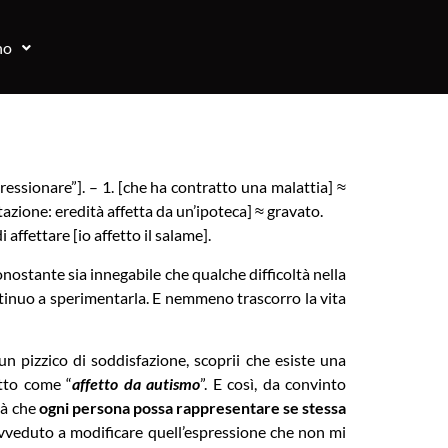
no
pressionare”]. – 1. [che ha contratto una malattia] ≈
tazione: eredità affetta da un’ipoteca] ≈ gravato.
ffettare [io affetto il salame].
onostante sia innegabile che qualche difficoltà nella
ntinuo a sperimentarla. E nemmeno trascorro la vita
 pizzico di soddisfazione, scoprii che esiste una
tto come “
affetto da autismo
”. E così, da convinto
tà che
ogni persona possa rappresentare se stessa
ovveduto a modificare quell’espressione che non mi