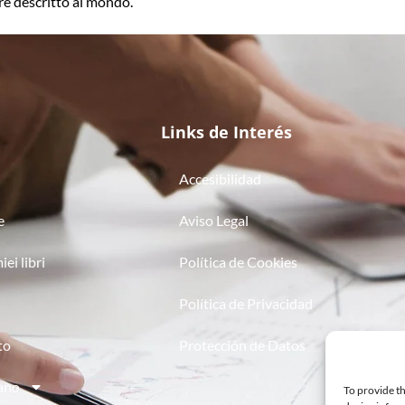
re descritto al mondo.
Links de Interés
Accesibilidad
e
Aviso Legal
iei libri
Política de Cookies
Política de Privacidad
to
Protección de Datos
iano
To provide th