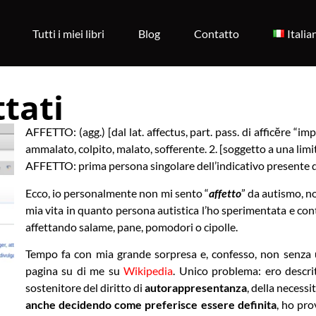
Tutti i miei libri
Blog
Contatto
Italia
tati
AFFETTO: (agg.) [dal lat. affectus, part. pass. di afficĕre “im
ammalato, colpito, malato, sofferente. 2. [soggetto a una limi
AFFETTO: prima persona singolare dell’indicativo presente di a
Ecco, io personalmente non mi sento “
affetto
” da autismo, n
mia vita in quanto persona autistica l’ho sperimentata e co
affettando salame, pane, pomodori o cipolle.
Tempo fa con mia grande sorpresa e, confesso, non senza un
pagina su di me su
Wikipedia
. Unico problema: ero descri
sostenitore del diritto di
autorappresentanza
, della necessi
anche decidendo come preferisce essere definita
, ho pr