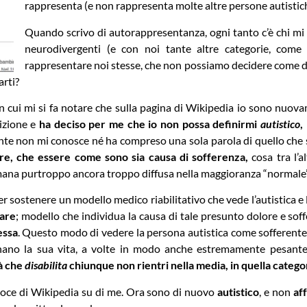
rappresenta (e non rappresenta molte altre persone autistic
Quando scrivo di autorappresentanza, ogni tanto c’è chi mi 
neurodivergenti (e con noi tante altre categorie, come
rappresentare noi stesse, che non possiamo decidere come def
arti?
 in cui mi si fa notare che sulla pagina di Wikipedia io sono nuo
rizione e
ha deciso per me che io non possa definirmi
autistico
,
te non mi conosce né ha compreso una sola parola di quello che sc
re, che essere come sono sia causa di sofferenza,
cosa tra l’a
 umana purtroppo ancora troppo diffusa nella maggioranza “normale”
er sostenere un modello medico riabilitativo che vede l’autistica e 
rare
; modello che individua la causa di tale presunto dolore e sof
essa
. Questo modo di vedere la persona autistica come sofferent
nano la sua vita, a volte in modo anche estremamente pesante
à che
disabilita
chiunque non rientri nella media, in quella categ
voce di Wikipedia su di me. Ora sono di nuovo
autistico
, e non
af