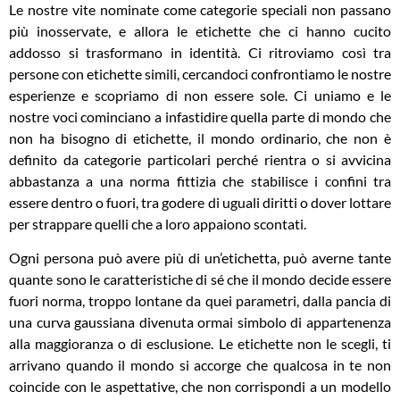
Le nostre vite nominate come categorie speciali non passano
più inosservate, e allora le etichette che ci hanno cucito
addosso si trasformano in identità. Ci ritroviamo così tra
persone con etichette simili, cercandoci confrontiamo le nostre
esperienze e scopriamo di non essere sole. Ci uniamo e le
nostre voci cominciano a infastidire quella parte di mondo che
non ha bisogno di etichette, il mondo ordinario, che non è
definito da categorie particolari perché rientra o si avvicina
abbastanza a una norma fittizia che stabilisce i confini tra
essere dentro o fuori, tra godere di uguali diritti o dover lottare
per strappare quelli che a loro appaiono scontati.
Ogni persona può avere più di un’etichetta, può averne tante
quante sono le caratteristiche di sé che il mondo decide essere
fuori norma, troppo lontane da quei parametri, dalla pancia di
una curva gaussiana divenuta ormai simbolo di appartenenza
alla maggioranza o di esclusione. Le etichette non le scegli, ti
arrivano quando il mondo si accorge che qualcosa in te non
coincide con le aspettative, che non corrispondi a un modello