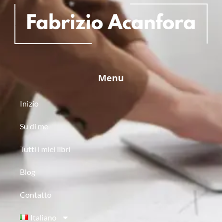
Menu
Inizio
Su di me
Tutti i miei libri
Blog
Contatto
Italiano