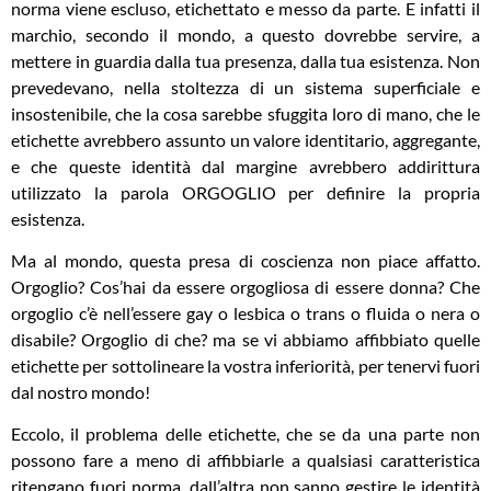
norma viene escluso, etichettato e messo da parte. E infatti il
marchio, secondo il mondo, a questo dovrebbe servire, a
mettere in guardia dalla tua presenza, dalla tua esistenza. Non
prevedevano, nella stoltezza di un sistema superficiale e
insostenibile, che la cosa sarebbe sfuggita loro di mano, che le
etichette avrebbero assunto un valore identitario, aggregante,
e che queste identità dal margine avrebbero addirittura
utilizzato la parola ORGOGLIO per definire la propria
esistenza.
Ma al mondo, questa presa di coscienza non piace affatto.
Orgoglio? Cos’hai da essere orgogliosa di essere donna? Che
orgoglio c’è nell’essere gay o lesbica o trans o fluida o nera o
disabile? Orgoglio di che? ma se vi abbiamo affibbiato quelle
etichette per sottolineare la vostra inferiorità, per tenervi fuori
dal nostro mondo!
Eccolo, il problema delle etichette, che se da una parte non
possono fare a meno di affibbiarle a qualsiasi caratteristica
ritengano fuori norma, dall’altra non sanno gestire le identità