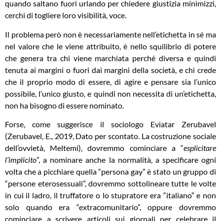
quando saltano fuori urlando per chiedere giustizia minimizzi,
cerchi di togliere loro visibilità, voce.
Il problema però non è necessariamente nell’etichetta in sé ma
nel valore che le viene attribuito, è nello squilibrio di potere
che genera tra chi viene marchiata perché diversa e quindi
tenuta ai margini o fuori dai margini della società, e chi crede
che il proprio modo di essere, di agire e pensare sia l’unico
possibile, l’unico giusto, e quindi non necessita di un’etichetta,
non ha bisogno di essere nominato.
Forse, come suggerisce il sociologo Eviatar Zerubavel
(Zerubavel, E., 2019, Dato per scontato. La costruzione sociale
dell’ovvietà, Meltemi), dovremmo cominciare a “
esplicitare
l’implicito
”, a nominare anche la normalità, a specificare ogni
volta che a picchiare quella “persona gay” è stato un gruppo di
“persone eterosessuali”, dovremmo sottolineare tutte le volte
in cui il ladro, il truffatore o lo stupratore era “italiano” e non
solo quando era “extracomunitario”, oppure dovremmo
cominciare a scrivere articoli sui giornali per celebrare il