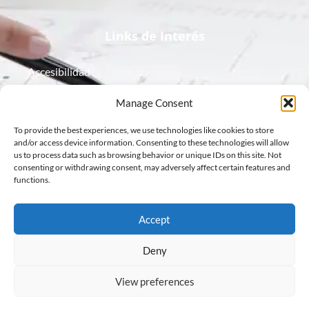
Links de Interés
Accesibilidad
Aviso Legal
Manage Consent
To provide the best experiences, we use technologies like cookies to store
Política de Cookies
and/or access device information. Consenting to these technologies will allow
us to process data such as browsing behavior or unique IDs on this site. Not
Política de Privacidad
consenting or withdrawing consent, may adversely affect certain features and
functions.
Protección de Datos
Accept
Deny
View preferences