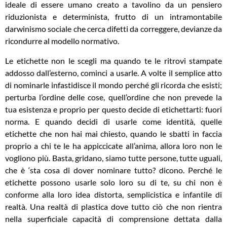
ideale di essere umano creato a tavolino da un pensiero
riduzionista e determinista, frutto di un intramontabile
darwinismo sociale che cerca difetti da correggere, devianze da
ricondurre al modello normativo.
Le etichette non le scegli ma quando te le ritrovi stampate
addosso dall’esterno, cominci a usarle. A volte il semplice atto
di nominarle infastidisce il mondo perché gli ricorda che esisti;
perturba l’ordine delle cose, quell’ordine che non prevede la
tua esistenza e proprio per questo decide di etichettarti: fuori
norma. E quando decidi di usarle come identità, quelle
etichette che non hai mai chiesto, quando le sbatti in faccia
proprio a chi te le ha appiccicate all’anima, allora loro non le
vogliono più. Basta, gridano, siamo tutte persone, tutte uguali,
che è ‘sta cosa di dover nominare tutto? dicono. Perché le
etichette possono usarle solo loro su di te, su chi non è
conforme alla loro idea distorta, semplicistica e infantile di
realtà. Una realtà di plastica dove tutto ciò che non rientra
nella superficiale capacità di comprensione dettata dalla