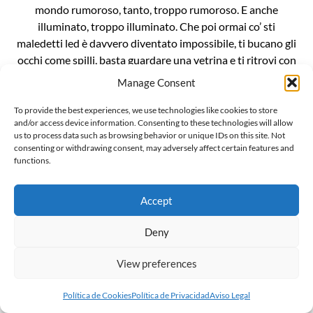
mondo rumoroso, tanto, troppo rumoroso. E anche
illuminato, troppo illuminato. Che poi ormai co’ sti
maledetti led è davvero diventato impossibile, ti bucano gli
occhi come spilli, basta guardare una vetrina e ti ritrovi con
le cornee bruciate. È un casino da […]
Manage Consent
To provide the best experiences, we use technologies like cookies to store
and/or access device information. Consenting to these technologies will allow
us to process data such as browsing behavior or unique IDs on this site. Not
consenting or withdrawing consent, may adversely affect certain features and
functions.
L’invenzionde della “gender ideology”
Il mondo sussulta incredulo alla notizia che Penny Polar
Accept
Bear, compagna di scuola di Peppa pig, ha raccontato alle
compagne e ai compagni di classe di avere due mamme. E
Deny
ritorna inesorabile lo spauracchio della terribile “ideologia
View preferences
gender”. Ma voglio darvi una notizia ancora più
sconvolgente: la famigerata ideologia gender, in realtà, non
Política de Cookies
Política de Privacidad
Aviso Legal
esiste, è […]