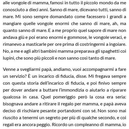
alle vongole di mamma, famosi in tutto il piccolo mondo da me
conosciuto a dieci anni. Sanno di mare, dicevano tutti, sanno di
mare. Mi sono sempre domandato come facessero i grandi a
mangiare quelle vongole enormi che sanno di mare, ah, ma
quanto sanno di mare. E a me proprio quel sapore di mare non
andava giù e poi erano enormi e gommose, le vongole veraci, e
rimanevo a masticarle per ore prima di costringermi a ingoiare.
No, a me e agli altri bambini mamma preparava gli spaghetti coi
lupini, che sono più piccoli e non sanno così tanto di mare.
Venne a svegliarmi papà, andiamo, vuoi accompagnarmi a fare
un servizio? È un incarico di fiducia, disse. Mi fregava sempre
con questa storia dell’incarico di fiducia, e poi finivo sempre
per dover andare a buttare l’immondizia o aiutarlo a riparare
qualcosa in casa. Quel pomeriggio però la cosa era seria:
bisognava andare a ritirare il regalo per mamma, e papà aveva
deciso di rischiare pesante portandomi con sé. Non sono mai
riuscito a tenermi un segreto per più di qualche secondo, e coi
regali era ancora peggio. Ricordo un compleanno di mamma, io