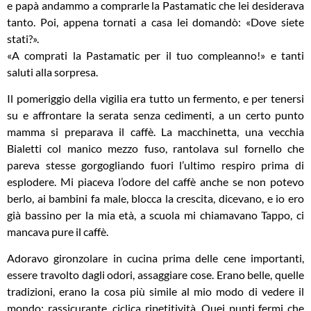
e papà andammo a comprarle la Pastamatic che lei desiderava
tanto. Poi, appena tornati a casa lei domandò: «Dove siete
stati?».
«A comprati la Pastamatic per il tuo compleanno!» e tanti
saluti alla sorpresa.
Il pomeriggio della vigilia era tutto un fermento, e per tenersi
su e affrontare la serata senza cedimenti, a un certo punto
mamma si preparava il caffè. La macchinetta, una vecchia
Bialetti col manico mezzo fuso, rantolava sul fornello che
pareva stesse gorgogliando fuori l’ultimo respiro prima di
esplodere. Mi piaceva l’odore del caffè anche se non potevo
berlo, ai bambini fa male, blocca la crescita, dicevano, e io ero
già bassino per la mia età, a scuola mi chiamavano Tappo, ci
mancava pure il caffè.
Adoravo gironzolare in cucina prima delle cene importanti,
essere travolto dagli odori, assaggiare cose. Erano belle, quelle
tradizioni, erano la cosa più simile al mio modo di vedere il
mondo: rassicurante, ciclica ripetitività. Quei punti fermi che