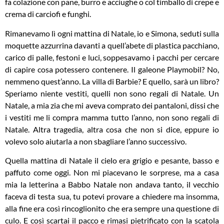
fa colazione con pane, burro e acciughe o col timballo di crepe e
crema di carciofi e funghi.
Rimanevamo lì ogni mattina di Natale, io e Simona, seduti sulla
moquette azzurrina davanti a quell’abete di plastica pacchiano,
carico di palle, festoni e luci, soppesavamo i pacchi per cercare
di capire cosa potessero contenere. Il galeone Playmobil? No,
nemmeno quest’anno. La villa di Barbie? E quello, sarà un libro?
Speriamo niente vestiti, quelli non sono regali di Natale. Un
Natale, a mia zia che mi aveva comprato dei pantaloni, dissi che
i vestiti me li compra mamma tutto l’anno, non sono regali di
Natale. Altra tragedia, altra cosa che non si dice, eppure io
volevo solo aiutarla a non sbagliare l’anno successivo.
Quella mattina di Natale il cielo era grigio e pesante, basso e
paffuto come oggi. Non mi piacevano le sorprese, ma a casa
mia la letterina a Babbo Natale non andava tanto, il vecchio
faceva di testa sua, tu potevi provare a chiedere ma insomma,
alla fine era così rincoglionito che era sempre una questione di
culo. E così scartai il pacco e rimasi pietrificato con la scatola