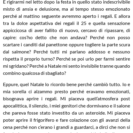
E rigirarmi nel letto dopo la festa in quello stato indescrivibile
misto di ansia e delusione, ma al tempo stesso emozionato
perché al mattino seguente avremmo aperto i regali. E allora
tra la dolce aspettativa dei regali il 25 e quella sensazione
appiccicosa di aver fallito di nuovo, cercavo di ripassare, di
capire: cos’ho detto che non andava? Perché non posso
scartare i canditi dal panettone oppure togliere la parte scura
dal salmone? Perché tutti mi parlano addosso e nessuno
rispetta il proprio turno? Perché se poi urlo per farmi sentire
mi sgridano? Perché a Natale mi sento invisibile tranne quando
combino qualcosa di sbagliato?
Eppure, quel Natale lo ricordo bene perché cambiò tutto. Io e
mia sorella ci alzammo presto perché eravamo emozionati,
bisognava aprire i regali. Mi piaceva quell’atmosfera post
apocalittica, il silenzio, i miei genitori che dormivano e il salone
che pareva fosse stato investito da un asteroide. Mi piaceva
poter aprire il frigorifero e fare colazione con gli avanzi della
cena perché non c’erano i grandi a guardarci, a dirci che non si