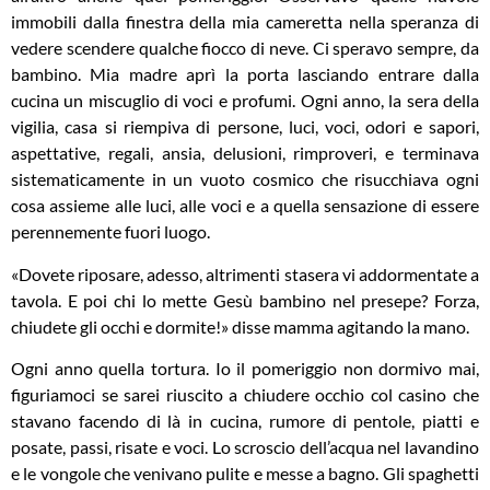
immobili dalla finestra della mia cameretta nella speranza di
vedere scendere qualche fiocco di neve. Ci speravo sempre, da
bambino. Mia madre aprì la porta lasciando entrare dalla
cucina un miscuglio di voci e profumi. Ogni anno, la sera della
vigilia, casa si riempiva di persone, luci, voci, odori e sapori,
aspettative, regali, ansia, delusioni, rimproveri, e terminava
sistematicamente in un vuoto cosmico che risucchiava ogni
cosa assieme alle luci, alle voci e a quella sensazione di essere
perennemente fuori luogo.
«Dovete riposare, adesso, altrimenti stasera vi addormentate a
tavola. E poi chi lo mette Gesù bambino nel presepe? Forza,
chiudete gli occhi e dormite!» disse mamma agitando la mano.
Ogni anno quella tortura. Io il pomeriggio non dormivo mai,
figuriamoci se sarei riuscito a chiudere occhio col casino che
stavano facendo di là in cucina, rumore di pentole, piatti e
posate, passi, risate e voci. Lo scroscio dell’acqua nel lavandino
e le vongole che venivano pulite e messe a bagno. Gli spaghetti