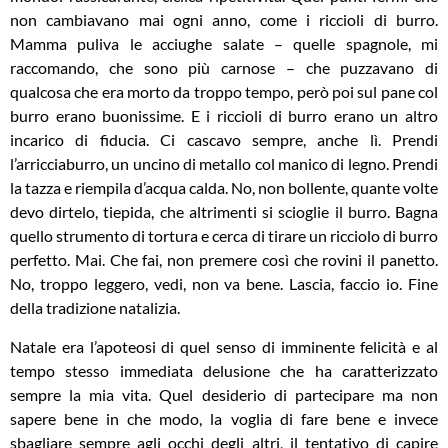
non cambiavano mai ogni anno, come i riccioli di burro.
Mamma puliva le acciughe salate – quelle spagnole, mi
raccomando, che sono più carnose – che puzzavano di
qualcosa che era morto da troppo tempo, però poi sul pane col
burro erano buonissime. E i riccioli di burro erano un altro
incarico di fiducia. Ci cascavo sempre, anche lì. Prendi
l’arricciaburro, un uncino di metallo col manico di legno. Prendi
la tazza e riempila d’acqua calda. No, non bollente, quante volte
devo dirtelo, tiepida, che altrimenti si scioglie il burro. Bagna
quello strumento di tortura e cerca di tirare un ricciolo di burro
perfetto. Mai. Che fai, non premere così che rovini il panetto.
No, troppo leggero, vedi, non va bene. Lascia, faccio io. Fine
della tradizione natalizia.
Natale era l’apoteosi di quel senso di imminente felicità e al
tempo stesso immediata delusione che ha caratterizzato
sempre la mia vita. Quel desiderio di partecipare ma non
sapere bene in che modo, la voglia di fare bene e invece
sbagliare sempre agli occhi degli altri, il tentativo di capire