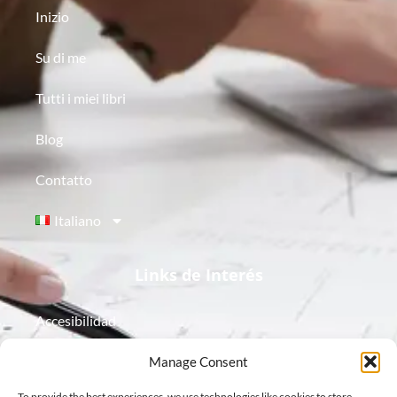
Inizio
Su di me
Tutti i miei libri
Blog
Contatto
Italiano
Links de Interés
Accesibilidad
Aviso Legal
Manage Consent
To provide the best experiences, we use technologies like cookies to store