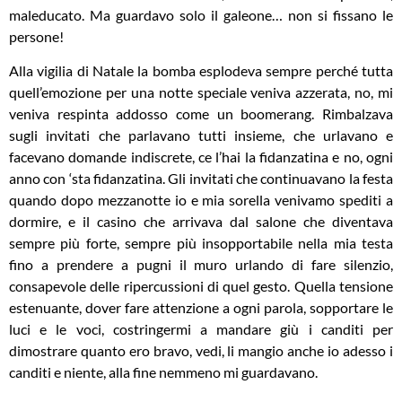
maleducato. Ma guardavo solo il galeone… non si fissano le
persone!
Alla vigilia di Natale la bomba esplodeva sempre perché tutta
quell’emozione per una notte speciale veniva azzerata, no, mi
veniva respinta addosso come un boomerang. Rimbalzava
sugli invitati che parlavano tutti insieme, che urlavano e
facevano domande indiscrete, ce l’hai la fidanzatina e no, ogni
anno con ‘sta fidanzatina. Gli invitati che continuavano la festa
quando dopo mezzanotte io e mia sorella venivamo spediti a
dormire, e il casino che arrivava dal salone che diventava
sempre più forte, sempre più insopportabile nella mia testa
fino a prendere a pugni il muro urlando di fare silenzio,
consapevole delle ripercussioni di quel gesto. Quella tensione
estenuante, dover fare attenzione a ogni parola, sopportare le
luci e le voci, costringermi a mandare giù i canditi per
dimostrare quanto ero bravo, vedi, li mangio anche io adesso i
canditi e niente, alla fine nemmeno mi guardavano.