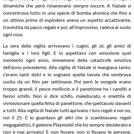
dinamiche che però rimanevano sempre oscure. A Natale si
concentrava tutto in una specie di bomba atomica che fino a
un attimo prima di esplodere aveva un aspetto accattivante,
travestita da pacco regalo e poi, all’improvviso, radeva al suolo
ogni cosa.
La sera della vigilia arrivavano i cugini, gli zii, gli amici di
famiglia e i loro figli. E io aspettavo con emozione quel
momento ogni anno, immemore della catastrofe emotiva
dell’anno precedente. Alla vigilia di Natale si mangiava tanto,
c’erano tanti dolci e io sognavo quella tavola che sembrava
uscita da un film per settimane. Poi però le vongole erano
troppo grandi, il pesce molliccio e il panettone ha i canditi e
fanno schifo. Non si dice schifo, maleducato, e smettila di
vivisezionare quella fetta di panettone, che spettacolo davanti
a tutti. Alla vigilia di Natale tutti aprivano i loro regali e noi no,
noi il 25. E io guardavo gli altri che si scambiavano regali
megagalattici, il galeone Playmobil che ho sempre desiderato e
non è mai arrivato! E non fissare, non si fissano le persone,