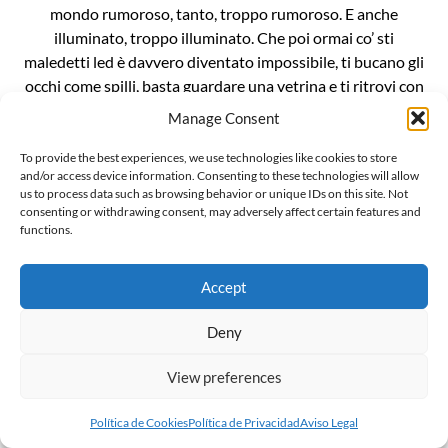
mondo rumoroso, tanto, troppo rumoroso. E anche
illuminato, troppo illuminato. Che poi ormai co’ sti
maledetti led è davvero diventato impossibile, ti bucano gli
occhi come spilli, basta guardare una vetrina e ti ritrovi con
le cornee bruciate. È un casino da […]
Manage Consent
To provide the best experiences, we use technologies like cookies to store
and/or access device information. Consenting to these technologies will allow
us to process data such as browsing behavior or unique IDs on this site. Not
consenting or withdrawing consent, may adversely affect certain features and
functions.
L’invenzionde della “gender ideology”
Il mondo sussulta incredulo alla notizia che Penny Polar
Accept
Bear, compagna di scuola di Peppa pig, ha raccontato alle
compagne e ai compagni di classe di avere due mamme. E
Deny
ritorna inesorabile lo spauracchio della terribile “ideologia
View preferences
gender”. Ma voglio darvi una notizia ancora più
sconvolgente: la famigerata ideologia gender, in realtà, non
Política de Cookies
Política de Privacidad
Aviso Legal
esiste, è […]