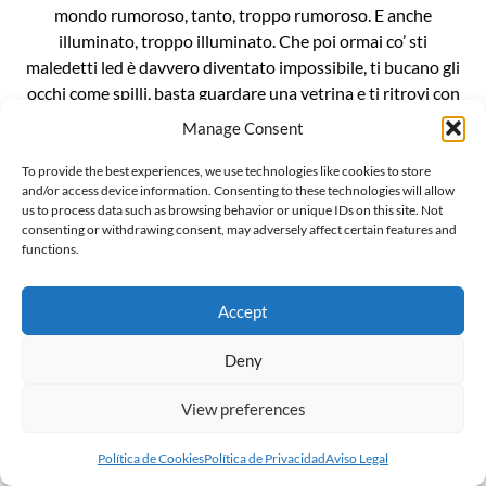
mondo rumoroso, tanto, troppo rumoroso. E anche
illuminato, troppo illuminato. Che poi ormai co’ sti
maledetti led è davvero diventato impossibile, ti bucano gli
occhi come spilli, basta guardare una vetrina e ti ritrovi con
le cornee bruciate. È un casino da […]
Manage Consent
To provide the best experiences, we use technologies like cookies to store
and/or access device information. Consenting to these technologies will allow
us to process data such as browsing behavior or unique IDs on this site. Not
consenting or withdrawing consent, may adversely affect certain features and
functions.
L’invenzionde della “gender ideology”
Il mondo sussulta incredulo alla notizia che Penny Polar
Accept
Bear, compagna di scuola di Peppa pig, ha raccontato alle
compagne e ai compagni di classe di avere due mamme. E
Deny
ritorna inesorabile lo spauracchio della terribile “ideologia
View preferences
gender”. Ma voglio darvi una notizia ancora più
sconvolgente: la famigerata ideologia gender, in realtà, non
Política de Cookies
Política de Privacidad
Aviso Legal
esiste, è […]