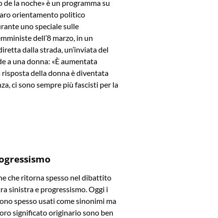
rio de la noche» è un programma su
iaro orientamento politico
rante uno speciale sulle
mministe dell’8 marzo, in un
iretta dalla strada, un’inviata del
e a una donna: «È aumentata
La risposta della donna è diventata
za, ci sono sempre più fascisti per la
rogressismo
e che ritorna spesso nel dibattito
tra sinistra e progressismo. Oggi i
ono spesso usati come sinonimi ma
l loro significato originario sono ben