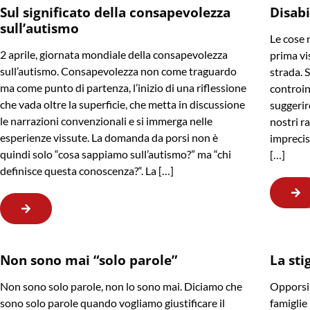
Sul significato della consapevolezza
Disabi
sull’autismo
Le cose 
2 aprile, giornata mondiale della consapevolezza
prima vis
sull’autismo. Consapevolezza non come traguardo
strada. 
ma come punto di partenza, l’inizio di una riflessione
controin
che vada oltre la superficie, che metta in discussione
suggerir
le narrazioni convenzionali e si immerga nelle
nostri r
esperienze vissute. La domanda da porsi non è
imprecis
quindi solo “cosa sappiamo sull’autismo?” ma “chi
[…]
definisce questa conoscenza?“. La […]
Non sono mai “solo parole”
La sti
Non sono solo parole, non lo sono mai. Diciamo che
Opporsi 
sono solo parole quando vogliamo giustificare il
famiglie 