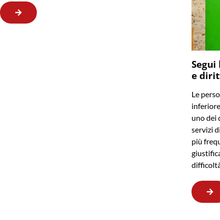
Segui 
e diri
Le perso
inferior
uno dei q
servizi d
più frequ
giustifi
difficol