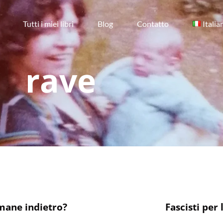
Tutti i miei libri
Blog
Contatto
Italia
rave
mane indietro?
Fascisti per 