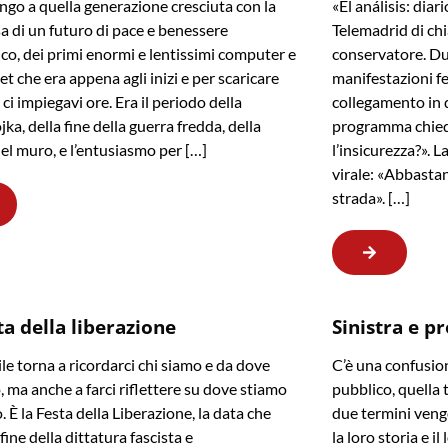
go a quella generazione cresciuta con la
«El análisis: dia
 di un futuro di pace e benessere
Telemadrid di ch
o, dei primi enormi e lentissimi computer e
conservatore. Du
et che era appena agli inizi e per scaricare
manifestazioni fe
ci impiegavi ore. Era il periodo della
collegamento in d
ka, della fine della guerra fredda, della
programma chied
el muro, e l’entusiasmo per […]
l’insicurezza?». 
virale: «Abbastan
strada». […]
ta della liberazione
Sinistra e p
ile torna a ricordarci chi siamo e da dove
C’è una confusion
 ma anche a farci riflettere su dove stiamo
pubblico, quella 
 È la Festa della Liberazione, la data che
due termini veng
fine della dittatura fascista e
la loro storia e i