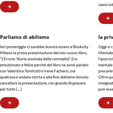
siano in
Parliamo di abilismo
la pri
Ieri pomeriggio ci sarebbe dovuta essere a Bookcity
Oggi si 
Milano la prima presentazione del mio nuovo libro,
Mentale,
“L’Errore. Storia anomala della normalità”. Ero
l’ipocris
emozionato e felice perché del libro ne avrei parlato
mentale 
con Valentina Tomirotti e Irene Facheris, ma
precarie
qualcosa è andata storta e alla fine abbiamo dovuto
Oltre qu
cancellare la presentazione, con grande dispiacere
insegnat
per tutte […]
può esse