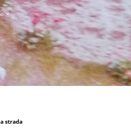
no
la strada