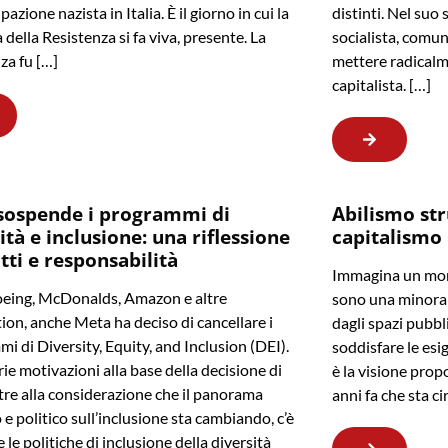
pazione nazista in Italia. È il giorno in cui la
distinti. Nel suo 
della Resistenza si fa viva, presente. La
socialista, comun
za fu […]
mettere radicalm
capitalista. […]
sospende i programmi di
Abilismo str
ità e inclusione: una riflessione
capitalismo
itti e responsabilità
Immagina un mond
eing, McDonalds, Amazon e altre
sono una minoran
ion, anche Meta ha deciso di cancellare i
dagli spazi pubbl
i di Diversity, Equity, and Inclusion (DEI).
soddisfare le esi
rie motivazioni alla base della decisione di
è la visione prop
tre alla considerazione che il panorama
anni fa che sta c
 e politico sull’inclusione sta cambiando, c’è
e le politiche di inclusione della diversità