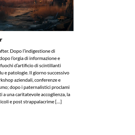
r
after. Dopo l’indigestione di
dopo l’orgia di informazione e
uochi d’artificio di scintillanti
blu e patologie. Il giorno successivo
rkshop aziendali, conferenze e
smo; dopo i paternalistici proclami
viti a una caritatevole accoglienza, la
ticoli e post strappalacrime […]