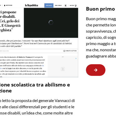
Buon primo
Buon primo maggi
che permette loro
sopravvivenza, ch
capriccio, di sogn
primo maggio a t
ma che, nonostan
guadagnare abba
ione scolastica tra abilismo e
zione
letto la proposta del generale Vannacci di
 alle classi differenziali per gli studenti e le
sse disabili, un’idea che, come molte altre