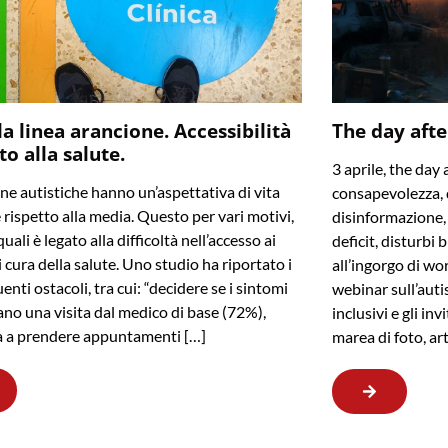
la linea arancione. Accessibilità
The day afte
tto alla salute.
3 aprile, the day 
ne autistiche hanno un’aspettativa di vita
consapevolezza, 
e rispetto alla media. Questo per vari motivi,
disinformazione, f
uali è legato alla difficoltà nell’accesso ai
deficit, disturbi 
i cura della salute. Uno studio ha riportato i
all’ingorgo di wo
enti ostacoli, tra cui: “decidere se i sintomi
webinar sull’auti
cano una visita dal medico di base (72%),
inclusivi e gli in
tà a prendere appuntamenti […]
marea di foto, ar