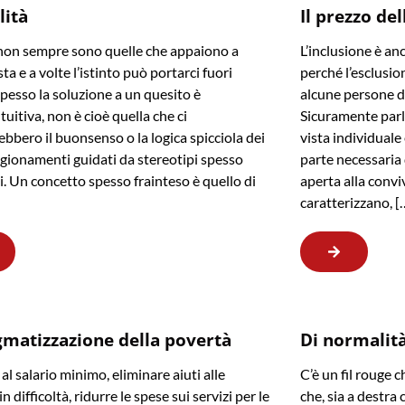
lità
Il prezzo del
non sempre sono quelle che appaiono a
L’inclusione è an
ta e a volte l’istinto può portarci fuori
perché l’esclusion
Spesso la soluzione a un quesito è
alcune persone di 
tuitiva, non è cioè quella che ci
Sicuramente parl
ebbero il buonsenso o la logica spicciola dei
vista individuale
agionamenti guidati da stereotipi spesso
parte necessaria
i. Un concetto spesso frainteso è quello di
aperta alla convi
caratterizzano, [
gmatizzazione della povertà
Di normalità,
al salario minimo, eliminare aiuti alle
C’è un fil rouge c
in difficoltà, ridurre le spese sui servizi per le
che, sia a destra c