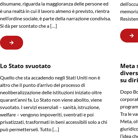
disumane, riguarda la maggioranza delle persone ed
dell’occu
è una realtà in cui il lavoro almeno è previsto, rientra
memoria 
nell’ordine sociale, è parte della narrazione condivisa.
Resisten
Si dà per scontato che a […]
Lo Stato svuotato
Meta 
divers
Quello che sta accadendo negli Stati Uniti non è
su dir
altro che il punto d’arrivo del processo di
Dopo Bo
neoliberalizzazione delle istituzioni iniziato oltre
corporat
quarant’anni fa. Lo Stato non viene abolito, viene
programm
svuotato. I servizi essenziali – sanità, istruzione,
Tra le va
welfare – vengono impoveriti, sventrati e poi
Meta, ol
privatizzati, trasformati in beni accessibili solo a chi
giuridico
può permetterseli. Tutto […]
l’idea ch