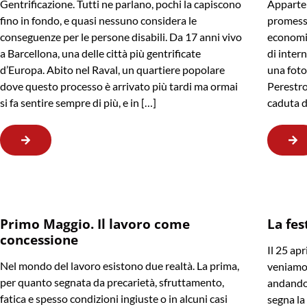
Gentrificazione. Tutti ne parlano, pochi la capiscono
Apparten
fino in fondo, e quasi nessuno considera le
promessa
conseguenze per le persone disabili. Da 17 anni vivo
economic
a Barcellona, una delle città più gentrificate
di intern
d’Europa. Abito nel Raval, un quartiere popolare
una foto 
dove questo processo è arrivato più tardi ma ormai
Perestroj
si fa sentire sempre di più, e in […]
caduta d
Primo Maggio. Il lavoro come
La fes
concessione
Il 25 apr
Nel mondo del lavoro esistono due realtà. La prima,
veniamo,
per quanto segnata da precarietà, sfruttamento,
andando.
fatica e spesso condizioni ingiuste o in alcuni casi
segna la 