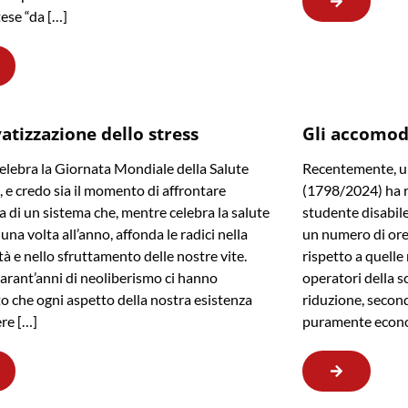
tese “da […]
vatizzazione dello stress
Gli accomod
celebra la Giornata Mondiale della Salute
Recentemente, un
 e credo sia il momento di affrontare
(1798/2024) ha re
ia di un sistema che, mentre celebra la salute
studente disabil
una volta all’anno, affonda le radici nella
un numero di ore 
tà e nello sfruttamento delle nostre vite.
rispetto a quell
arant’anni di neoliberismo ci hanno
operatori della s
o che ogni aspetto della nostra esistenza
riduzione, second
re […]
puramente econ