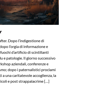
r
after. Dopo l’indigestione di
dopo l’orgia di informazione e
uochi d’artificio di scintillanti
blu e patologie. Il giorno successivo
rkshop aziendali, conferenze e
smo; dopo i paternalistici proclami
viti a una caritatevole accoglienza, la
ticoli e post strappalacrime […]