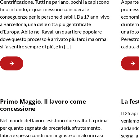
Gentrificazione. Tutti ne parlano, pochi la capiscono
Apparten
fino in fondo, e quasi nessuno considera le
promessa
conseguenze per le persone disabili. Da 17 anni vivo
economic
a Barcellona, una delle città più gentrificate
di intern
d’Europa. Abito nel Raval, un quartiere popolare
una foto 
dove questo processo è arrivato più tardi ma ormai
Perestroj
si fa sentire sempre di più, e in […]
caduta d
Primo Maggio. Il lavoro come
La fes
concessione
Il 25 apr
Nel mondo del lavoro esistono due realtà. La prima,
veniamo,
per quanto segnata da precarietà, sfruttamento,
andando.
fatica e spesso condizioni ingiuste o in alcuni casi
segna la 