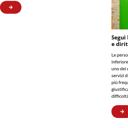
Segui 
e diri
Le perso
inferior
uno dei q
servizi d
più frequ
giustifi
difficol