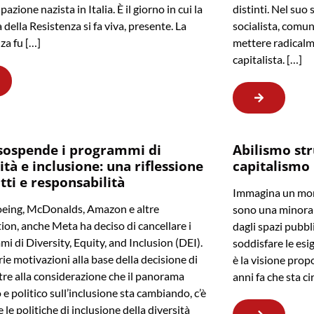
pazione nazista in Italia. È il giorno in cui la
distinti. Nel suo 
della Resistenza si fa viva, presente. La
socialista, comun
za fu […]
mettere radicalm
capitalista. […]
sospende i programmi di
Abilismo str
ità e inclusione: una riflessione
capitalismo
itti e responsabilità
Immagina un mond
eing, McDonalds, Amazon e altre
sono una minoran
ion, anche Meta ha deciso di cancellare i
dagli spazi pubbl
i di Diversity, Equity, and Inclusion (DEI).
soddisfare le esi
rie motivazioni alla base della decisione di
è la visione prop
tre alla considerazione che il panorama
anni fa che sta c
 e politico sull’inclusione sta cambiando, c’è
e le politiche di inclusione della diversità