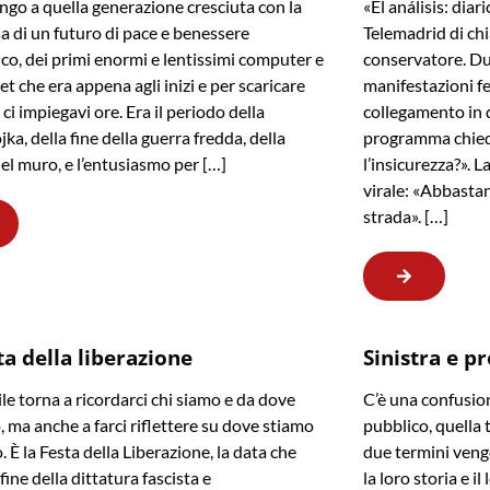
go a quella generazione cresciuta con la
«El análisis: dia
 di un futuro di pace e benessere
Telemadrid di ch
o, dei primi enormi e lentissimi computer e
conservatore. Du
et che era appena agli inizi e per scaricare
manifestazioni fe
ci impiegavi ore. Era il periodo della
collegamento in d
ka, della fine della guerra fredda, della
programma chied
el muro, e l’entusiasmo per […]
l’insicurezza?». 
virale: «Abbastan
strada». […]
ta della liberazione
Sinistra e p
ile torna a ricordarci chi siamo e da dove
C’è una confusion
 ma anche a farci riflettere su dove stiamo
pubblico, quella 
 È la Festa della Liberazione, la data che
due termini veng
fine della dittatura fascista e
la loro storia e i