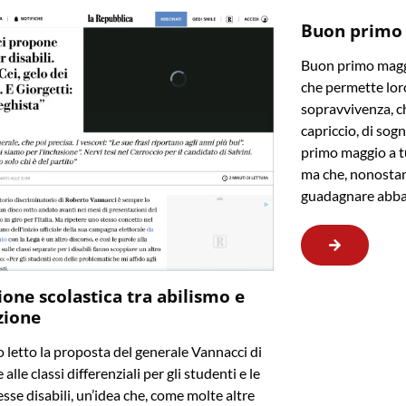
Buon primo
Buon primo maggi
che permette loro
sopravvivenza, ch
capriccio, di sogn
primo maggio a t
ma che, nonostan
guadagnare abba
ione scolastica tra abilismo e
zione
letto la proposta del generale Vannacci di
 alle classi differenziali per gli studenti e le
sse disabili, un’idea che, come molte altre