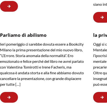
siano in
Parliamo di abilismo
la pri
Ieri pomeriggio ci sarebbe dovuta essere a Bookcity
Oggi si 
Milano la prima presentazione del mio nuovo libro,
Mentale,
“L’Errore. Storia anomala della normalità”. Ero
l’ipocris
emozionato e felice perché del libro ne avrei parlato
mentale 
con Valentina Tomirotti e Irene Facheris, ma
precarie
qualcosa è andata storta e alla fine abbiamo dovuto
Oltre qu
cancellare la presentazione, con grande dispiacere
insegnat
per tutte […]
può esse