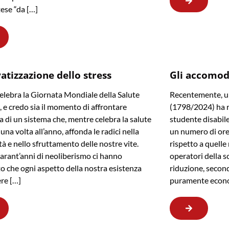
tese “da […]
vatizzazione dello stress
Gli accomod
celebra la Giornata Mondiale della Salute
Recentemente, un
 e credo sia il momento di affrontare
(1798/2024) ha re
ia di un sistema che, mentre celebra la salute
studente disabil
una volta all’anno, affonda le radici nella
un numero di ore 
tà e nello sfruttamento delle nostre vite.
rispetto a quell
arant’anni di neoliberismo ci hanno
operatori della s
o che ogni aspetto della nostra esistenza
riduzione, second
re […]
puramente econ