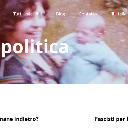
Tutti i miei libri
Blog
Contatto
Italia
politica
mane indietro?
Fascisti per 