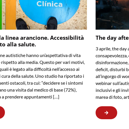
la linea arancione. Accessibilità
The day afte
tto alla salute.
3 aprile, the day 
ne autistiche hanno un’aspettativa di vita
consapevolezza, 
e rispetto alla media. Questo per vari motivi,
disinformazione, f
uali è legato alla difficoltà nell’accesso ai
deficit, disturbi 
i cura della salute. Uno studio ha riportato i
all’ingorgo di wo
enti ostacoli, tra cui: “decidere se i sintomi
webinar sull’auti
cano una visita dal medico di base (72%),
inclusivi e gli in
tà a prendere appuntamenti […]
marea di foto, ar