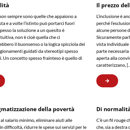
lità
Il prezzo del
non sempre sono quelle che appaiono a
L’inclusione è an
ta e a volte l’istinto può portarci fuori
perché l’esclusion
Spesso la soluzione a un quesito è
alcune persone di 
tuitiva, non è cioè quella che ci
Sicuramente parl
ebbero il buonsenso o la logica spicciola dei
vista individuale
agionamenti guidati da stereotipi spesso
parte necessaria
i. Un concetto spesso frainteso è quello di
aperta alla convi
caratterizzano, [
gmatizzazione della povertà
Di normalità,
al salario minimo, eliminare aiuti alle
C’è un fil rouge c
in difficoltà, ridurre le spese sui servizi per le
che, sia a destra c