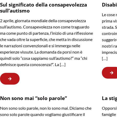
Sul significato della consapevolezza
Disabi
sull’autismo
Le cose 
2 aprile, giornata mondiale della consapevolezza
prima vis
sull’autismo. Consapevolezza non come traguardo
strada. 
ma come punto di partenza, l’inizio di una riflessione
controin
che vada oltre la superficie, che metta in discussione
suggerir
le narrazioni convenzionali e si immerga nelle
nostri r
esperienze vissute. La domanda da porsi non è
imprecis
quindi solo “cosa sappiamo sull’autismo?” ma “chi
[…]
definisce questa conoscenza?“. La […]
Non sono mai “solo parole”
La sti
Non sono solo parole, non lo sono mai. Diciamo che
Opporsi 
sono solo parole quando vogliamo giustificare il
famiglie 