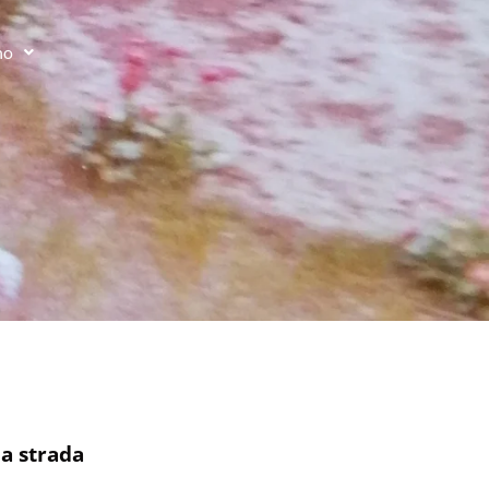
no
la strada