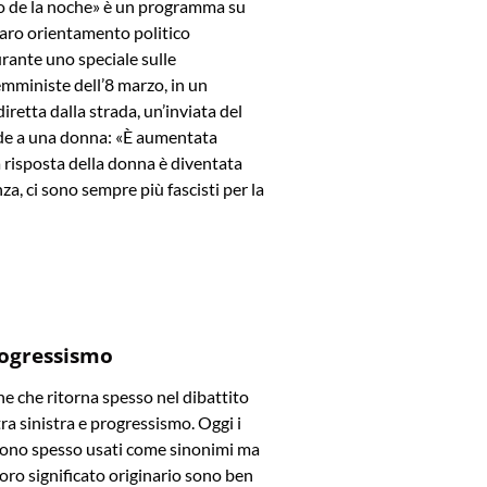
rio de la noche» è un programma su
iaro orientamento politico
rante uno speciale sulle
mministe dell’8 marzo, in un
iretta dalla strada, un’inviata del
e a una donna: «È aumentata
La risposta della donna è diventata
za, ci sono sempre più fascisti per la
rogressismo
e che ritorna spesso nel dibattito
tra sinistra e progressismo. Oggi i
ono spesso usati come sinonimi ma
l loro significato originario sono ben