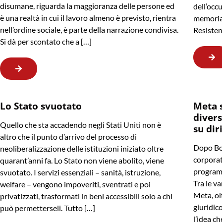
disumane, riguarda la maggioranza delle persone ed
dell’occu
è una realtà in cui il lavoro almeno è previsto, rientra
memoria 
nell’ordine sociale, è parte della narrazione condivisa.
Resisten
Si dà per scontato che a […]
Lo Stato svuotato
Meta 
divers
Quello che sta accadendo negli Stati Uniti non è
su dir
altro che il punto d’arrivo del processo di
Dopo Bo
neoliberalizzazione delle istituzioni iniziato oltre
corporat
quarant’anni fa. Lo Stato non viene abolito, viene
programm
svuotato. I servizi essenziali – sanità, istruzione,
Tra le va
welfare – vengono impoveriti, sventrati e poi
Meta, ol
privatizzati, trasformati in beni accessibili solo a chi
giuridico
può permetterseli. Tutto […]
l’idea ch