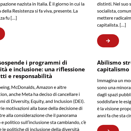
pazione nazista in Italia. È il giorno in cui la
distinti. Nel suo 
della Resistenza si fa viva, presente. La
socialista, comun
za fu […]
mettere radicalm
capitalista. […]
sospende i programmi di
Abilismo str
ità e inclusione: una riflessione
capitalismo
itti e responsabilità
Immagina un mond
eing, McDonalds, Amazon e altre
sono una minoran
ion, anche Meta ha deciso di cancellare i
dagli spazi pubbl
i di Diversity, Equity, and Inclusion (DEI).
soddisfare le esi
rie motivazioni alla base della decisione di
è la visione prop
tre alla considerazione che il panorama
anni fa che sta c
 e politico sull’inclusione sta cambiando, c’è
e le politiche di inclusione della diversità