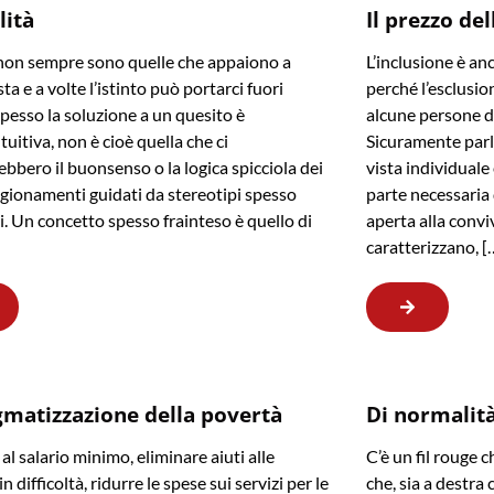
lità
Il prezzo del
non sempre sono quelle che appaiono a
L’inclusione è an
ta e a volte l’istinto può portarci fuori
perché l’esclusion
Spesso la soluzione a un quesito è
alcune persone di 
tuitiva, non è cioè quella che ci
Sicuramente parl
ebbero il buonsenso o la logica spicciola dei
vista individuale
agionamenti guidati da stereotipi spesso
parte necessaria
i. Un concetto spesso frainteso è quello di
aperta alla convi
caratterizzano, [
gmatizzazione della povertà
Di normalità,
al salario minimo, eliminare aiuti alle
C’è un fil rouge c
in difficoltà, ridurre le spese sui servizi per le
che, sia a destra c