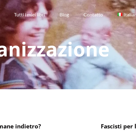
Tutti i miei libri
Blog
Contatto
Italia
anizzazione
mane indietro?
Fascisti per 