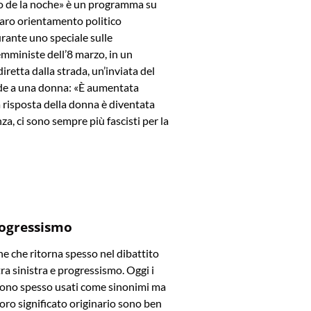
rio de la noche» è un programma su
iaro orientamento politico
rante uno speciale sulle
mministe dell’8 marzo, in un
iretta dalla strada, un’inviata del
e a una donna: «È aumentata
La risposta della donna è diventata
za, ci sono sempre più fascisti per la
rogressismo
e che ritorna spesso nel dibattito
tra sinistra e progressismo. Oggi i
ono spesso usati come sinonimi ma
l loro significato originario sono ben