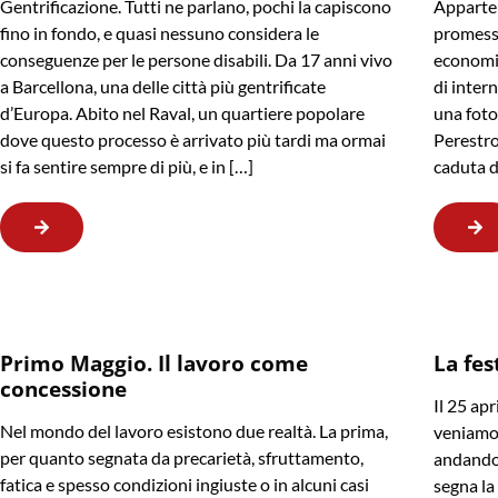
Gentrificazione. Tutti ne parlano, pochi la capiscono
Apparten
fino in fondo, e quasi nessuno considera le
promessa
conseguenze per le persone disabili. Da 17 anni vivo
economic
a Barcellona, una delle città più gentrificate
di intern
d’Europa. Abito nel Raval, un quartiere popolare
una foto 
dove questo processo è arrivato più tardi ma ormai
Perestroj
si fa sentire sempre di più, e in […]
caduta d
Primo Maggio. Il lavoro come
La fes
concessione
Il 25 apr
Nel mondo del lavoro esistono due realtà. La prima,
veniamo,
per quanto segnata da precarietà, sfruttamento,
andando.
fatica e spesso condizioni ingiuste o in alcuni casi
segna la 