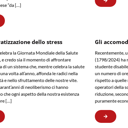
tese “da […]
vatizzazione dello stress
Gli accomod
celebra la Giornata Mondiale della Salute
Recentemente, un
 e credo sia il momento di affrontare
(1798/2024) ha re
ia di un sistema che, mentre celebra la salute
studente disabil
una volta all’anno, affonda le radici nella
un numero di ore 
tà e nello sfruttamento delle nostre vite.
rispetto a quell
arant’anni di neoliberismo ci hanno
operatori della s
o che ogni aspetto della nostra esistenza
riduzione, second
re […]
puramente econ