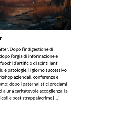
r
after. Dopo l’indigestione di
dopo l’orgia di informazione e
uochi d’artificio di scintillanti
blu e patologie. Il giorno successivo
rkshop aziendali, conferenze e
smo; dopo i paternalistici proclami
viti a una caritatevole accoglienza, la
ticoli e post strappalacrime […]