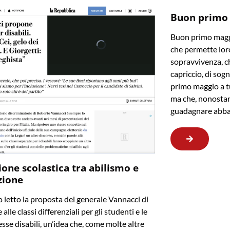
Buon primo
Buon primo maggi
che permette loro
sopravvivenza, ch
capriccio, di sogn
primo maggio a t
ma che, nonostan
guadagnare abba
ione scolastica tra abilismo e
zione
letto la proposta del generale Vannacci di
 alle classi differenziali per gli studenti e le
sse disabili, un’idea che, come molte altre