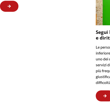
Segui 
e diri
Le perso
inferior
uno dei q
servizi d
più frequ
giustifi
difficol