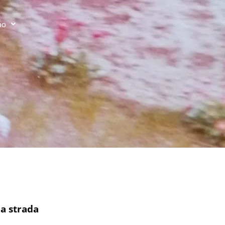
no
la strada