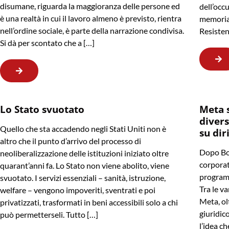
disumane, riguarda la maggioranza delle persone ed
dell’occu
è una realtà in cui il lavoro almeno è previsto, rientra
memoria 
nell’ordine sociale, è parte della narrazione condivisa.
Resisten
Si dà per scontato che a […]
Lo Stato svuotato
Meta 
divers
Quello che sta accadendo negli Stati Uniti non è
su dir
altro che il punto d’arrivo del processo di
Dopo Bo
neoliberalizzazione delle istituzioni iniziato oltre
corporat
quarant’anni fa. Lo Stato non viene abolito, viene
programm
svuotato. I servizi essenziali – sanità, istruzione,
Tra le va
welfare – vengono impoveriti, sventrati e poi
Meta, ol
privatizzati, trasformati in beni accessibili solo a chi
giuridico
può permetterseli. Tutto […]
l’idea ch