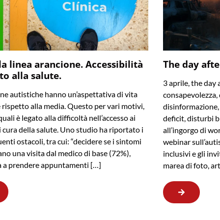
la linea arancione. Accessibilità
The day afte
tto alla salute.
3 aprile, the day 
ne autistiche hanno un’aspettativa di vita
consapevolezza, 
e rispetto alla media. Questo per vari motivi,
disinformazione, f
uali è legato alla difficoltà nell’accesso ai
deficit, disturbi 
i cura della salute. Uno studio ha riportato i
all’ingorgo di wo
enti ostacoli, tra cui: “decidere se i sintomi
webinar sull’auti
cano una visita dal medico di base (72%),
inclusivi e gli in
tà a prendere appuntamenti […]
marea di foto, ar