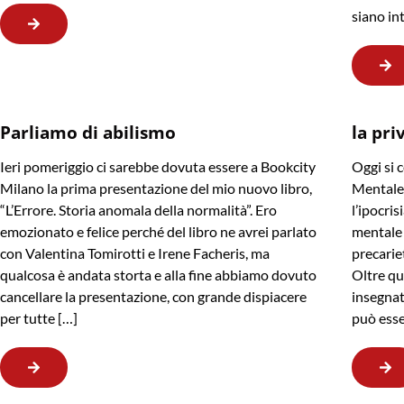
siano in
Parliamo di abilismo
la pri
Ieri pomeriggio ci sarebbe dovuta essere a Bookcity
Oggi si 
Milano la prima presentazione del mio nuovo libro,
Mentale,
“L’Errore. Storia anomala della normalità”. Ero
l’ipocris
emozionato e felice perché del libro ne avrei parlato
mentale 
con Valentina Tomirotti e Irene Facheris, ma
precarie
qualcosa è andata storta e alla fine abbiamo dovuto
Oltre qu
cancellare la presentazione, con grande dispiacere
insegnat
per tutte […]
può esse