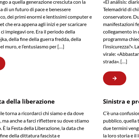
go a quella generazione cresciuta con la
«El análisis: dia
 di un futuro di pace e benessere
Telemadrid di ch
o, dei primi enormi e lentissimi computer e
conservatore. Du
et che era appena agli inizi e per scaricare
manifestazioni fe
ci impiegavi ore. Era il periodo della
collegamento in d
ka, della fine della guerra fredda, della
programma chied
el muro, e l’entusiasmo per […]
l’insicurezza?». 
virale: «Abbastan
strada». […]
ta della liberazione
Sinistra e p
ile torna a ricordarci chi siamo e da dove
C’è una confusion
 ma anche a farci riflettere su dove stiamo
pubblico, quella 
 È la Festa della Liberazione, la data che
due termini veng
fine della dittatura fascista e
la loro storia e i