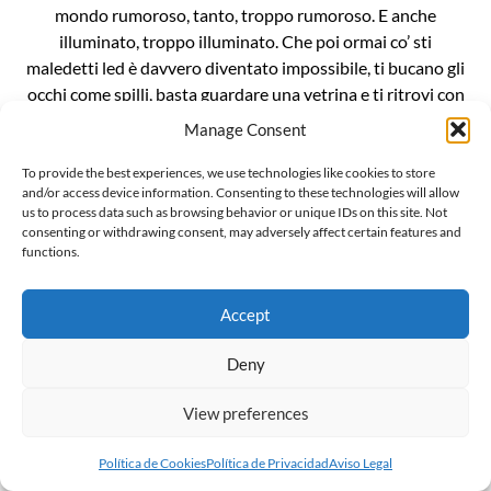
mondo rumoroso, tanto, troppo rumoroso. E anche
illuminato, troppo illuminato. Che poi ormai co’ sti
maledetti led è davvero diventato impossibile, ti bucano gli
occhi come spilli, basta guardare una vetrina e ti ritrovi con
le cornee bruciate. È un casino da […]
Manage Consent
To provide the best experiences, we use technologies like cookies to store
and/or access device information. Consenting to these technologies will allow
us to process data such as browsing behavior or unique IDs on this site. Not
consenting or withdrawing consent, may adversely affect certain features and
functions.
L’invenzionde della “gender ideology”
Il mondo sussulta incredulo alla notizia che Penny Polar
Accept
Bear, compagna di scuola di Peppa pig, ha raccontato alle
compagne e ai compagni di classe di avere due mamme. E
Deny
ritorna inesorabile lo spauracchio della terribile “ideologia
View preferences
gender”. Ma voglio darvi una notizia ancora più
sconvolgente: la famigerata ideologia gender, in realtà, non
Política de Cookies
Política de Privacidad
Aviso Legal
esiste, è […]