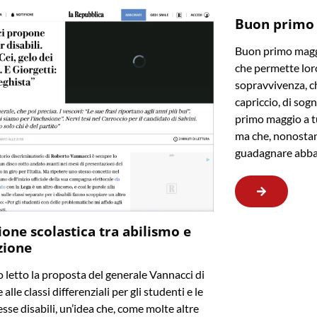
Buon primo
Buon primo maggi
che permette loro
sopravvivenza, ch
capriccio, di sogn
primo maggio a t
ma che, nonostan
guadagnare abba
ione scolastica tra abilismo e
zione
letto la proposta del generale Vannacci di
 alle classi differenziali per gli studenti e le
sse disabili, un’idea che, come molte altre