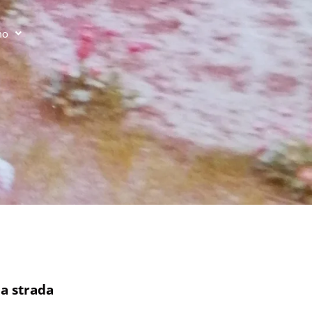
no
la strada