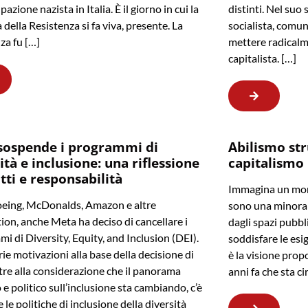
pazione nazista in Italia. È il giorno in cui la
distinti. Nel suo 
della Resistenza si fa viva, presente. La
socialista, comun
za fu […]
mettere radicalm
capitalista. […]
sospende i programmi di
Abilismo str
ità e inclusione: una riflessione
capitalismo
itti e responsabilità
Immagina un mond
eing, McDonalds, Amazon e altre
sono una minoran
ion, anche Meta ha deciso di cancellare i
dagli spazi pubbl
i di Diversity, Equity, and Inclusion (DEI).
soddisfare le esi
rie motivazioni alla base della decisione di
è la visione prop
tre alla considerazione che il panorama
anni fa che sta c
 e politico sull’inclusione sta cambiando, c’è
e le politiche di inclusione della diversità