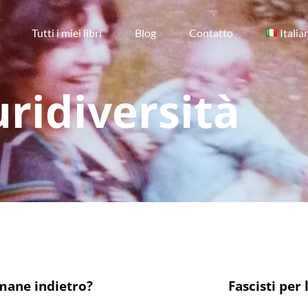
Tutti i miei libri
Blog
Contatto
Italia
ridiversità
mane indietro?
Fascisti per 