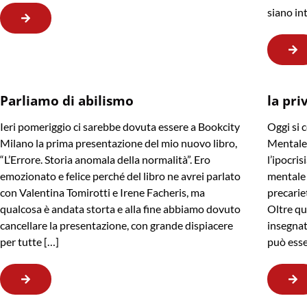
siano in
Parliamo di abilismo
la pri
Ieri pomeriggio ci sarebbe dovuta essere a Bookcity
Oggi si 
Milano la prima presentazione del mio nuovo libro,
Mentale,
“L’Errore. Storia anomala della normalità”. Ero
l’ipocris
emozionato e felice perché del libro ne avrei parlato
mentale 
con Valentina Tomirotti e Irene Facheris, ma
precarie
qualcosa è andata storta e alla fine abbiamo dovuto
Oltre qu
cancellare la presentazione, con grande dispiacere
insegnat
per tutte […]
può esse