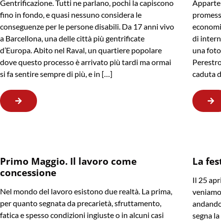
Gentrificazione. Tutti ne parlano, pochi la capiscono
Apparten
fino in fondo, e quasi nessuno considera le
promessa
conseguenze per le persone disabili. Da 17 anni vivo
economic
a Barcellona, una delle città più gentrificate
di intern
d’Europa. Abito nel Raval, un quartiere popolare
una foto 
dove questo processo è arrivato più tardi ma ormai
Perestroj
si fa sentire sempre di più, e in […]
caduta d
Primo Maggio. Il lavoro come
La fes
concessione
Il 25 apr
Nel mondo del lavoro esistono due realtà. La prima,
veniamo,
per quanto segnata da precarietà, sfruttamento,
andando.
fatica e spesso condizioni ingiuste o in alcuni casi
segna la 