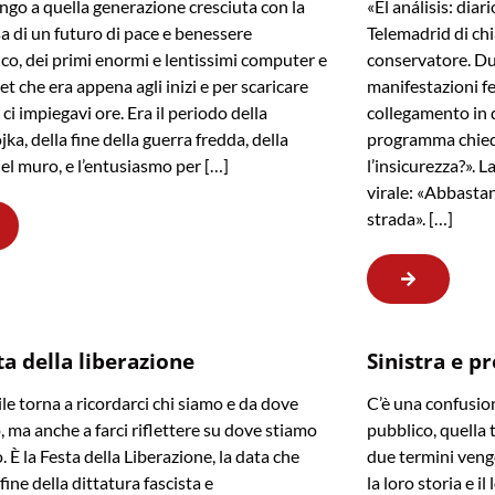
go a quella generazione cresciuta con la
«El análisis: dia
 di un futuro di pace e benessere
Telemadrid di ch
o, dei primi enormi e lentissimi computer e
conservatore. Du
et che era appena agli inizi e per scaricare
manifestazioni fe
ci impiegavi ore. Era il periodo della
collegamento in d
ka, della fine della guerra fredda, della
programma chied
el muro, e l’entusiasmo per […]
l’insicurezza?». 
virale: «Abbastan
strada». […]
ta della liberazione
Sinistra e p
ile torna a ricordarci chi siamo e da dove
C’è una confusion
 ma anche a farci riflettere su dove stiamo
pubblico, quella 
 È la Festa della Liberazione, la data che
due termini veng
fine della dittatura fascista e
la loro storia e i