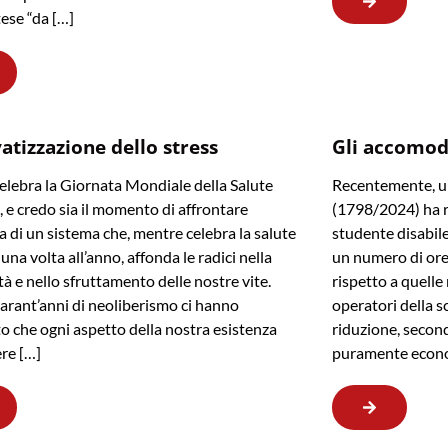
tese “da […]
vatizzazione dello stress
Gli accomod
celebra la Giornata Mondiale della Salute
Recentemente, un
 e credo sia il momento di affrontare
(1798/2024) ha re
ia di un sistema che, mentre celebra la salute
studente disabil
una volta all’anno, affonda le radici nella
un numero di ore 
tà e nello sfruttamento delle nostre vite.
rispetto a quell
arant’anni di neoliberismo ci hanno
operatori della s
o che ogni aspetto della nostra esistenza
riduzione, second
re […]
puramente econ