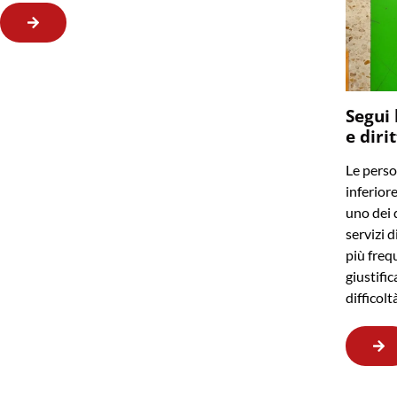
Segui 
e diri
Le perso
inferior
uno dei q
servizi d
più frequ
giustifi
difficol