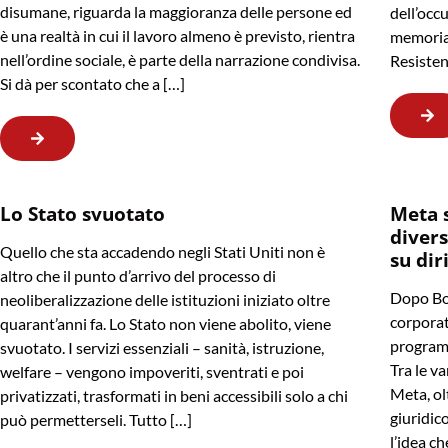
disumane, riguarda la maggioranza delle persone ed
dell’occu
è una realtà in cui il lavoro almeno è previsto, rientra
memoria 
nell’ordine sociale, è parte della narrazione condivisa.
Resisten
Si dà per scontato che a […]
Lo Stato svuotato
Meta 
divers
Quello che sta accadendo negli Stati Uniti non è
su dir
altro che il punto d’arrivo del processo di
Dopo Bo
neoliberalizzazione delle istituzioni iniziato oltre
corporat
quarant’anni fa. Lo Stato non viene abolito, viene
programm
svuotato. I servizi essenziali – sanità, istruzione,
Tra le va
welfare – vengono impoveriti, sventrati e poi
Meta, ol
privatizzati, trasformati in beni accessibili solo a chi
giuridico
può permetterseli. Tutto […]
l’idea ch