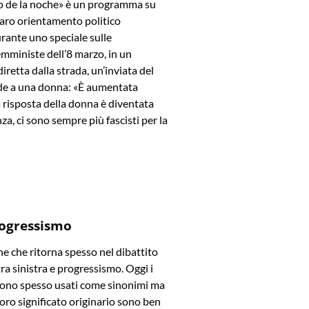
rio de la noche» è un programma su
iaro orientamento politico
rante uno speciale sulle
mministe dell’8 marzo, in un
iretta dalla strada, un’inviata del
e a una donna: «È aumentata
La risposta della donna è diventata
za, ci sono sempre più fascisti per la
rogressismo
e che ritorna spesso nel dibattito
tra sinistra e progressismo. Oggi i
ono spesso usati come sinonimi ma
l loro significato originario sono ben