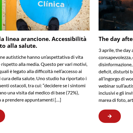
la linea arancione. Accessibilità
The day afte
tto alla salute.
3 aprile, the day 
ne autistiche hanno un’aspettativa di vita
consapevolezza, 
e rispetto alla media. Questo per vari motivi,
disinformazione, f
uali è legato alla difficoltà nell’accesso ai
deficit, disturbi 
i cura della salute. Uno studio ha riportato i
all’ingorgo di wo
enti ostacoli, tra cui: “decidere se i sintomi
webinar sull’auti
cano una visita dal medico di base (72%),
inclusivi e gli in
tà a prendere appuntamenti […]
marea di foto, ar