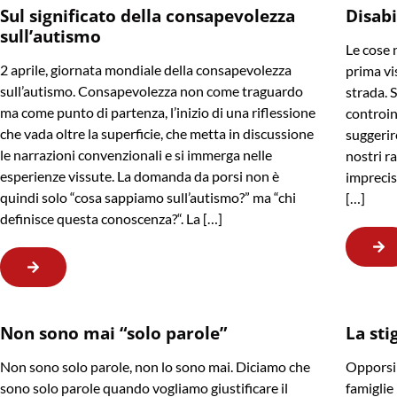
Sul significato della consapevolezza
Disabi
sull’autismo
Le cose 
2 aprile, giornata mondiale della consapevolezza
prima vis
sull’autismo. Consapevolezza non come traguardo
strada. 
ma come punto di partenza, l’inizio di una riflessione
controin
che vada oltre la superficie, che metta in discussione
suggerir
le narrazioni convenzionali e si immerga nelle
nostri r
esperienze vissute. La domanda da porsi non è
imprecis
quindi solo “cosa sappiamo sull’autismo?” ma “chi
[…]
definisce questa conoscenza?“. La […]
Non sono mai “solo parole”
La sti
Non sono solo parole, non lo sono mai. Diciamo che
Opporsi 
sono solo parole quando vogliamo giustificare il
famiglie 