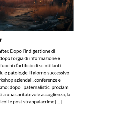
r
after. Dopo l’indigestione di
dopo l’orgia di informazione e
uochi d’artificio di scintillanti
blu e patologie. Il giorno successivo
rkshop aziendali, conferenze e
smo; dopo i paternalistici proclami
viti a una caritatevole accoglienza, la
ticoli e post strappalacrime […]