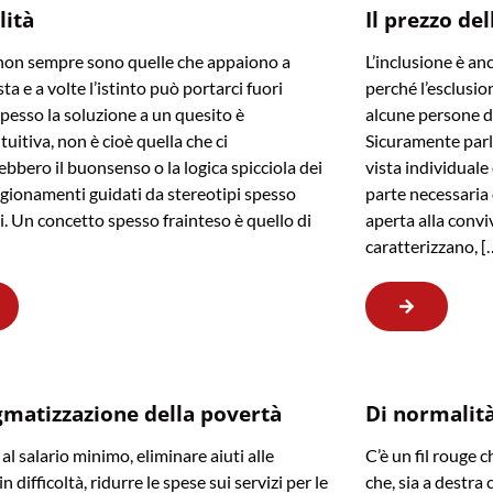
lità
Il prezzo del
non sempre sono quelle che appaiono a
L’inclusione è an
ta e a volte l’istinto può portarci fuori
perché l’esclusion
Spesso la soluzione a un quesito è
alcune persone di 
tuitiva, non è cioè quella che ci
Sicuramente parl
ebbero il buonsenso o la logica spicciola dei
vista individuale
agionamenti guidati da stereotipi spesso
parte necessaria
i. Un concetto spesso frainteso è quello di
aperta alla convi
caratterizzano, [
gmatizzazione della povertà
Di normalità,
al salario minimo, eliminare aiuti alle
C’è un fil rouge c
in difficoltà, ridurre le spese sui servizi per le
che, sia a destra c