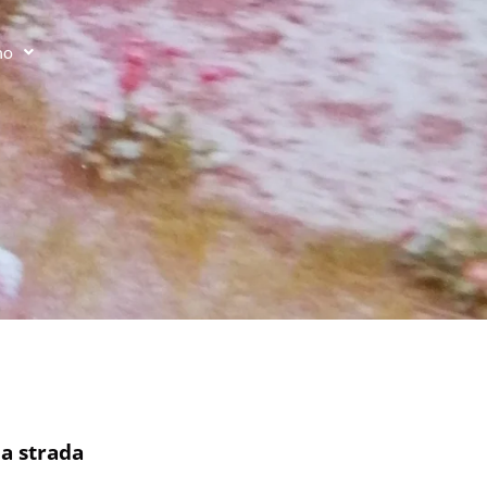
no
la strada