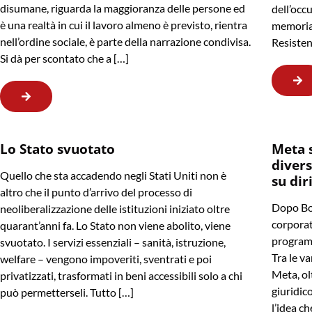
disumane, riguarda la maggioranza delle persone ed
dell’occu
è una realtà in cui il lavoro almeno è previsto, rientra
memoria 
nell’ordine sociale, è parte della narrazione condivisa.
Resisten
Si dà per scontato che a […]
Lo Stato svuotato
Meta 
divers
Quello che sta accadendo negli Stati Uniti non è
su dir
altro che il punto d’arrivo del processo di
Dopo Bo
neoliberalizzazione delle istituzioni iniziato oltre
corporat
quarant’anni fa. Lo Stato non viene abolito, viene
programm
svuotato. I servizi essenziali – sanità, istruzione,
Tra le va
welfare – vengono impoveriti, sventrati e poi
Meta, ol
privatizzati, trasformati in beni accessibili solo a chi
giuridico
può permetterseli. Tutto […]
l’idea ch