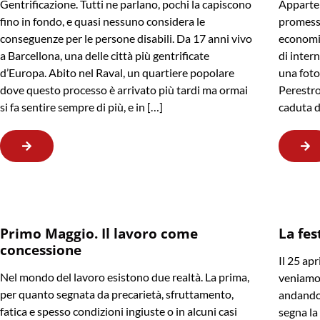
Gentrificazione. Tutti ne parlano, pochi la capiscono
Apparten
fino in fondo, e quasi nessuno considera le
promessa
conseguenze per le persone disabili. Da 17 anni vivo
economic
a Barcellona, una delle città più gentrificate
di intern
d’Europa. Abito nel Raval, un quartiere popolare
una foto 
dove questo processo è arrivato più tardi ma ormai
Perestroj
si fa sentire sempre di più, e in […]
caduta d
Primo Maggio. Il lavoro come
La fes
concessione
Il 25 apr
Nel mondo del lavoro esistono due realtà. La prima,
veniamo,
per quanto segnata da precarietà, sfruttamento,
andando.
fatica e spesso condizioni ingiuste o in alcuni casi
segna la 