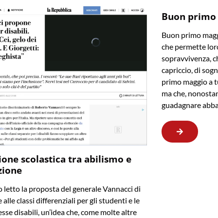
Buon primo
Buon primo maggi
che permette loro
sopravvivenza, ch
capriccio, di sogn
primo maggio a t
ma che, nonostan
guadagnare abba
ione scolastica tra abilismo e
zione
letto la proposta del generale Vannacci di
 alle classi differenziali per gli studenti e le
sse disabili, un’idea che, come molte altre