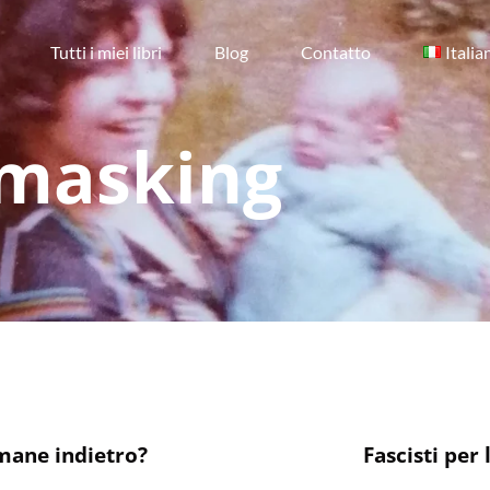
Tutti i miei libri
Blog
Contatto
Italia
masking
mane indietro?
Fascisti per 