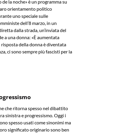
rio de la noche» è un programma su
iaro orientamento politico
rante uno speciale sulle
mministe dell’8 marzo, in un
iretta dalla strada, un’inviata del
e a una donna: «È aumentata
La risposta della donna è diventata
za, ci sono sempre più fascisti per la
rogressismo
e che ritorna spesso nel dibattito
tra sinistra e progressismo. Oggi i
ono spesso usati come sinonimi ma
l loro significato originario sono ben