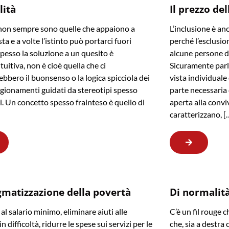
lità
Il prezzo del
non sempre sono quelle che appaiono a
L’inclusione è an
ta e a volte l’istinto può portarci fuori
perché l’esclusion
Spesso la soluzione a un quesito è
alcune persone di 
tuitiva, non è cioè quella che ci
Sicuramente parl
ebbero il buonsenso o la logica spicciola dei
vista individuale
agionamenti guidati da stereotipi spesso
parte necessaria
i. Un concetto spesso frainteso è quello di
aperta alla convi
caratterizzano, [
gmatizzazione della povertà
Di normalità,
al salario minimo, eliminare aiuti alle
C’è un fil rouge c
in difficoltà, ridurre le spese sui servizi per le
che, sia a destra c