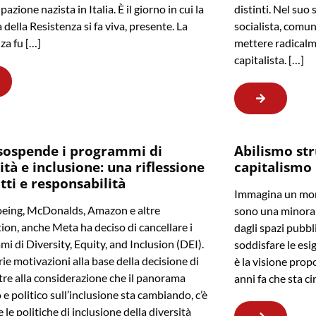
pazione nazista in Italia. È il giorno in cui la
distinti. Nel suo 
della Resistenza si fa viva, presente. La
socialista, comun
za fu […]
mettere radicalm
capitalista. […]
sospende i programmi di
Abilismo str
ità e inclusione: una riflessione
capitalismo
itti e responsabilità
Immagina un mond
eing, McDonalds, Amazon e altre
sono una minoran
ion, anche Meta ha deciso di cancellare i
dagli spazi pubbl
i di Diversity, Equity, and Inclusion (DEI).
soddisfare le esi
rie motivazioni alla base della decisione di
è la visione prop
tre alla considerazione che il panorama
anni fa che sta c
 e politico sull’inclusione sta cambiando, c’è
e le politiche di inclusione della diversità