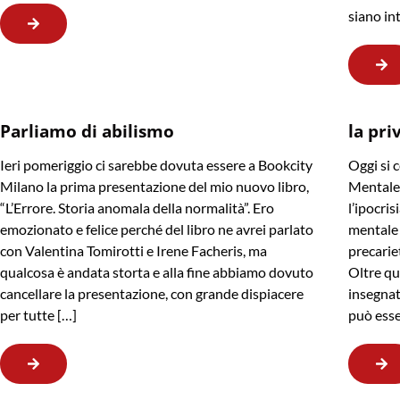
siano in
Parliamo di abilismo
la pri
Ieri pomeriggio ci sarebbe dovuta essere a Bookcity
Oggi si 
Milano la prima presentazione del mio nuovo libro,
Mentale,
“L’Errore. Storia anomala della normalità”. Ero
l’ipocris
emozionato e felice perché del libro ne avrei parlato
mentale 
con Valentina Tomirotti e Irene Facheris, ma
precarie
qualcosa è andata storta e alla fine abbiamo dovuto
Oltre qu
cancellare la presentazione, con grande dispiacere
insegnat
per tutte […]
può esse