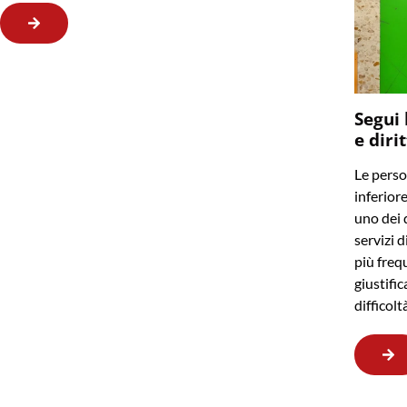
Segui 
e diri
Le perso
inferior
uno dei q
servizi d
più frequ
giustifi
difficol