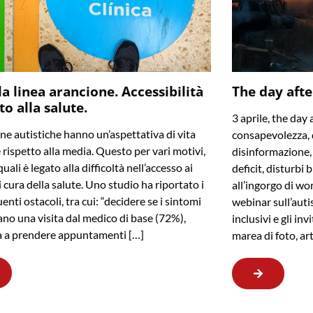
la linea arancione. Accessibilità
The day afte
tto alla salute.
3 aprile, the day 
ne autistiche hanno un’aspettativa di vita
consapevolezza, 
e rispetto alla media. Questo per vari motivi,
disinformazione, f
uali è legato alla difficoltà nell’accesso ai
deficit, disturbi 
i cura della salute. Uno studio ha riportato i
all’ingorgo di wo
enti ostacoli, tra cui: “decidere se i sintomi
webinar sull’auti
cano una visita dal medico di base (72%),
inclusivi e gli in
tà a prendere appuntamenti […]
marea di foto, ar