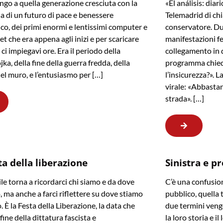
go a quella generazione cresciuta con la
«El análisis: dia
 di un futuro di pace e benessere
Telemadrid di ch
o, dei primi enormi e lentissimi computer e
conservatore. Du
et che era appena agli inizi e per scaricare
manifestazioni fe
ci impiegavi ore. Era il periodo della
collegamento in d
ka, della fine della guerra fredda, della
programma chied
el muro, e l’entusiasmo per […]
l’insicurezza?». 
virale: «Abbastan
strada». […]
ta della liberazione
Sinistra e p
ile torna a ricordarci chi siamo e da dove
C’è una confusion
 ma anche a farci riflettere su dove stiamo
pubblico, quella 
 È la Festa della Liberazione, la data che
due termini veng
fine della dittatura fascista e
la loro storia e i