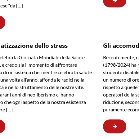
tese “da […]
vatizzazione dello stress
Gli accomod
celebra la Giornata Mondiale della Salute
Recentemente, un
 e credo sia il momento di affrontare
(1798/2024) ha re
ia di un sistema che, mentre celebra la salute
studente disabil
una volta all’anno, affonda le radici nella
un numero di ore 
tà e nello sfruttamento delle nostre vite.
rispetto a quell
arant’anni di neoliberismo ci hanno
operatori della s
o che ogni aspetto della nostra esistenza
riduzione, second
re […]
puramente econ