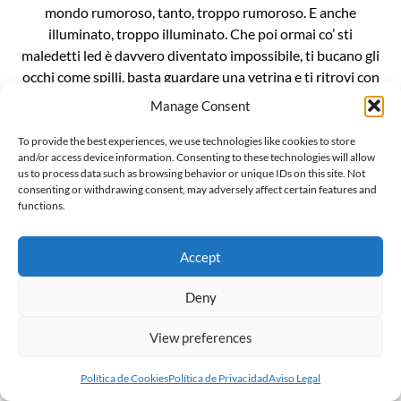
mondo rumoroso, tanto, troppo rumoroso. E anche
illuminato, troppo illuminato. Che poi ormai co’ sti
maledetti led è davvero diventato impossibile, ti bucano gli
occhi come spilli, basta guardare una vetrina e ti ritrovi con
le cornee bruciate. È un casino da […]
Manage Consent
To provide the best experiences, we use technologies like cookies to store
and/or access device information. Consenting to these technologies will allow
us to process data such as browsing behavior or unique IDs on this site. Not
consenting or withdrawing consent, may adversely affect certain features and
functions.
L’invenzionde della “gender ideology”
Il mondo sussulta incredulo alla notizia che Penny Polar
Accept
Bear, compagna di scuola di Peppa pig, ha raccontato alle
compagne e ai compagni di classe di avere due mamme. E
Deny
ritorna inesorabile lo spauracchio della terribile “ideologia
View preferences
gender”. Ma voglio darvi una notizia ancora più
sconvolgente: la famigerata ideologia gender, in realtà, non
Política de Cookies
Política de Privacidad
Aviso Legal
esiste, è […]