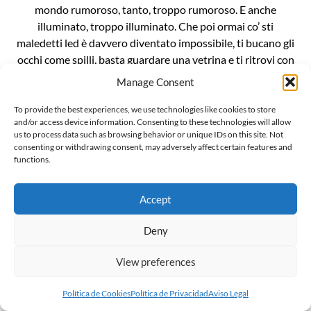
mondo rumoroso, tanto, troppo rumoroso. E anche
illuminato, troppo illuminato. Che poi ormai co’ sti
maledetti led è davvero diventato impossibile, ti bucano gli
occhi come spilli, basta guardare una vetrina e ti ritrovi con
le cornee bruciate. È un casino da […]
Manage Consent
To provide the best experiences, we use technologies like cookies to store
and/or access device information. Consenting to these technologies will allow
us to process data such as browsing behavior or unique IDs on this site. Not
consenting or withdrawing consent, may adversely affect certain features and
functions.
L’invenzionde della “gender ideology”
Il mondo sussulta incredulo alla notizia che Penny Polar
Accept
Bear, compagna di scuola di Peppa pig, ha raccontato alle
compagne e ai compagni di classe di avere due mamme. E
Deny
ritorna inesorabile lo spauracchio della terribile “ideologia
View preferences
gender”. Ma voglio darvi una notizia ancora più
sconvolgente: la famigerata ideologia gender, in realtà, non
Política de Cookies
Política de Privacidad
Aviso Legal
esiste, è […]