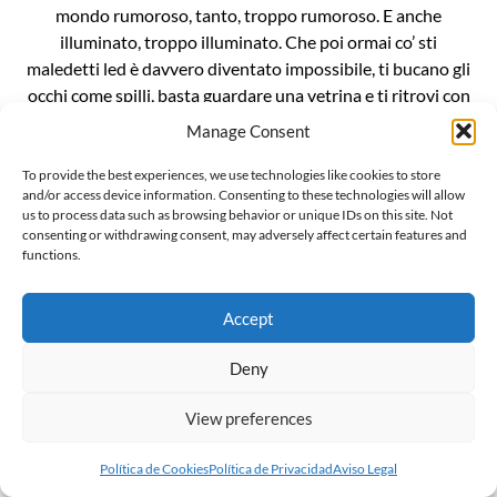
mondo rumoroso, tanto, troppo rumoroso. E anche
illuminato, troppo illuminato. Che poi ormai co’ sti
maledetti led è davvero diventato impossibile, ti bucano gli
occhi come spilli, basta guardare una vetrina e ti ritrovi con
le cornee bruciate. È un casino da […]
Manage Consent
To provide the best experiences, we use technologies like cookies to store
and/or access device information. Consenting to these technologies will allow
us to process data such as browsing behavior or unique IDs on this site. Not
consenting or withdrawing consent, may adversely affect certain features and
functions.
L’invenzionde della “gender ideology”
Il mondo sussulta incredulo alla notizia che Penny Polar
Accept
Bear, compagna di scuola di Peppa pig, ha raccontato alle
compagne e ai compagni di classe di avere due mamme. E
Deny
ritorna inesorabile lo spauracchio della terribile “ideologia
View preferences
gender”. Ma voglio darvi una notizia ancora più
sconvolgente: la famigerata ideologia gender, in realtà, non
Política de Cookies
Política de Privacidad
Aviso Legal
esiste, è […]