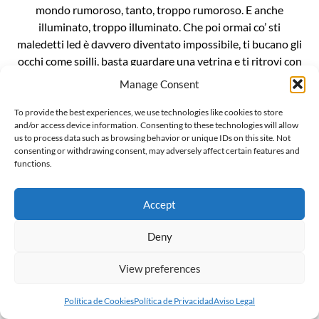
mondo rumoroso, tanto, troppo rumoroso. E anche
illuminato, troppo illuminato. Che poi ormai co’ sti
maledetti led è davvero diventato impossibile, ti bucano gli
occhi come spilli, basta guardare una vetrina e ti ritrovi con
le cornee bruciate. È un casino da […]
Manage Consent
To provide the best experiences, we use technologies like cookies to store
and/or access device information. Consenting to these technologies will allow
us to process data such as browsing behavior or unique IDs on this site. Not
consenting or withdrawing consent, may adversely affect certain features and
functions.
L’invenzionde della “gender ideology”
Il mondo sussulta incredulo alla notizia che Penny Polar
Accept
Bear, compagna di scuola di Peppa pig, ha raccontato alle
compagne e ai compagni di classe di avere due mamme. E
Deny
ritorna inesorabile lo spauracchio della terribile “ideologia
View preferences
gender”. Ma voglio darvi una notizia ancora più
sconvolgente: la famigerata ideologia gender, in realtà, non
Política de Cookies
Política de Privacidad
Aviso Legal
esiste, è […]