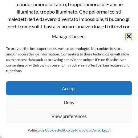
mondo rumoroso, tanto, troppo rumoroso. E anche
illuminato, troppo illuminato. Che poi ormai co’ sti
maledetti led è davvero diventato impossibile, ti bucano gli
occhi come spilli, basta guardare una vetrina e ti ritrovi con
le cornee bruciate. È un casino da […]
Manage Consent
To provide the best experiences, we use technologies like cookies to store
and/or access device information. Consenting to these technologies will allow
us to process data such as browsing behavior or unique IDs on this site. Not
consenting or withdrawing consent, may adversely affect certain features and
functions.
L’invenzionde della “gender ideology”
Il mondo sussulta incredulo alla notizia che Penny Polar
Accept
Bear, compagna di scuola di Peppa pig, ha raccontato alle
compagne e ai compagni di classe di avere due mamme. E
Deny
ritorna inesorabile lo spauracchio della terribile “ideologia
View preferences
gender”. Ma voglio darvi una notizia ancora più
sconvolgente: la famigerata ideologia gender, in realtà, non
Política de Cookies
Política de Privacidad
Aviso Legal
esiste, è […]