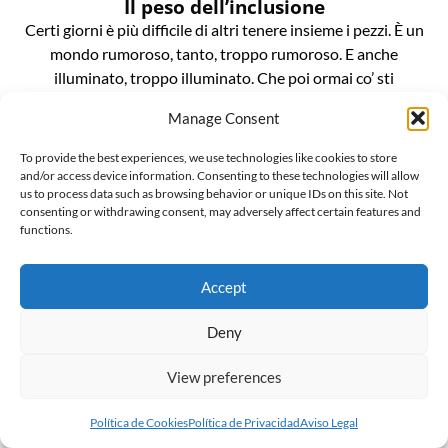
Il peso dell’inclusione
Certi giorni è più difficile di altri tenere insieme i pezzi. È un
mondo rumoroso, tanto, troppo rumoroso. E anche
illuminato, troppo illuminato. Che poi ormai co’ sti
maledetti led è davvero diventato impossibile, ti bucano gli
Manage Consent
occhi come spilli, basta guardare una vetrina e ti ritrovi con
le cornee bruciate. È un casino da […]
To provide the best experiences, we use technologies like cookies to store
and/or access device information. Consenting to these technologies will allow
us to process data such as browsing behavior or unique IDs on this site. Not
consenting or withdrawing consent, may adversely affect certain features and
functions.
Accept
L’invenzionde della “gender ideology”
Il mondo sussulta incredulo alla notizia che Penny Polar
Deny
Bear, compagna di scuola di Peppa pig, ha raccontato alle
compagne e ai compagni di classe di avere due mamme. E
View preferences
ritorna inesorabile lo spauracchio della terribile “ideologia
gender”. Ma voglio darvi una notizia ancora più
Política de Cookies
Política de Privacidad
Aviso Legal
sconvolgente: la famigerata ideologia gender, in realtà, non