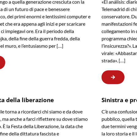
go a quella generazione cresciuta con la
«El análisis: dia
 di un futuro di pace e benessere
Telemadrid di ch
o, dei primi enormi e lentissimi computer e
conservatore. Du
et che era appena agli inizi e per scaricare
manifestazioni fe
ci impiegavi ore. Era il periodo della
collegamento in d
ka, della fine della guerra fredda, della
programma chied
el muro, e l’entusiasmo per […]
l’insicurezza?». 
virale: «Abbastan
strada». […]
ta della liberazione
Sinistra e p
ile torna a ricordarci chi siamo e da dove
C’è una confusion
 ma anche a farci riflettere su dove stiamo
pubblico, quella 
 È la Festa della Liberazione, la data che
due termini veng
fine della dittatura fascista e
la loro storia e i