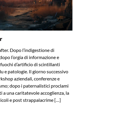
r
after. Dopo l’indigestione di
dopo l’orgia di informazione e
uochi d’artificio di scintillanti
blu e patologie. Il giorno successivo
rkshop aziendali, conferenze e
smo; dopo i paternalistici proclami
viti a una caritatevole accoglienza, la
ticoli e post strappalacrime […]