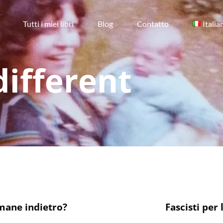
Tutti i miei libri
Blog
Contatto
Italia
different
mane indietro?
Fascisti per 