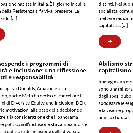
pazione nazista in Italia. È il giorno in cui la
distinti. Nel suo 
della Resistenza si fa viva, presente. La
socialista, comun
za fu […]
mettere radicalm
capitalista. […]
sospende i programmi di
Abilismo str
ità e inclusione: una riflessione
capitalismo
itti e responsabilità
Immagina un mond
eing, McDonalds, Amazon e altre
sono una minoran
ion, anche Meta ha deciso di cancellare i
dagli spazi pubbl
i di Diversity, Equity, and Inclusion (DEI).
soddisfare le esi
rie motivazioni alla base della decisione di
è la visione prop
tre alla considerazione che il panorama
anni fa che sta c
 e politico sull’inclusione sta cambiando, c’è
e le politiche di inclusione della diversità