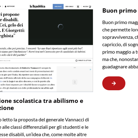
Buon primo
Buon primo maggi
che permette loro
sopravvivenza, ch
capriccio, di sogn
primo maggio a t
ma che, nonostan
guadagnare abba
ione scolastica tra abilismo e
zione
letto la proposta del generale Vannacci di
 alle classi differenziali per gli studenti e le
sse disabili, un’idea che, come molte altre