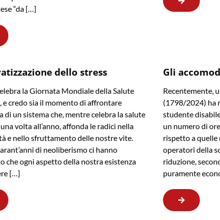
tese “da […]
vatizzazione dello stress
Gli accomod
celebra la Giornata Mondiale della Salute
Recentemente, un
 e credo sia il momento di affrontare
(1798/2024) ha re
ia di un sistema che, mentre celebra la salute
studente disabil
una volta all’anno, affonda le radici nella
un numero di ore 
tà e nello sfruttamento delle nostre vite.
rispetto a quell
arant’anni di neoliberismo ci hanno
operatori della s
o che ogni aspetto della nostra esistenza
riduzione, second
re […]
puramente econ