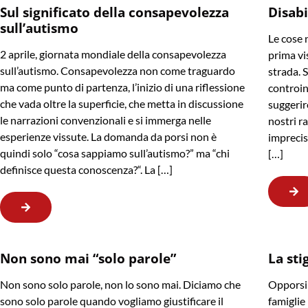
Sul significato della consapevolezza
Disabi
sull’autismo
Le cose 
2 aprile, giornata mondiale della consapevolezza
prima vis
sull’autismo. Consapevolezza non come traguardo
strada. 
ma come punto di partenza, l’inizio di una riflessione
controin
che vada oltre la superficie, che metta in discussione
suggerir
le narrazioni convenzionali e si immerga nelle
nostri r
esperienze vissute. La domanda da porsi non è
imprecis
quindi solo “cosa sappiamo sull’autismo?” ma “chi
[…]
definisce questa conoscenza?“. La […]
Non sono mai “solo parole”
La sti
Non sono solo parole, non lo sono mai. Diciamo che
Opporsi 
sono solo parole quando vogliamo giustificare il
famiglie 