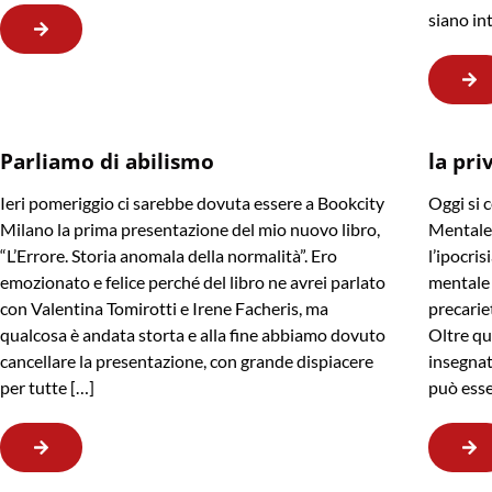
siano in
Parliamo di abilismo
la pri
Ieri pomeriggio ci sarebbe dovuta essere a Bookcity
Oggi si 
Milano la prima presentazione del mio nuovo libro,
Mentale,
“L’Errore. Storia anomala della normalità”. Ero
l’ipocris
emozionato e felice perché del libro ne avrei parlato
mentale 
con Valentina Tomirotti e Irene Facheris, ma
precarie
qualcosa è andata storta e alla fine abbiamo dovuto
Oltre qu
cancellare la presentazione, con grande dispiacere
insegnat
per tutte […]
può esse