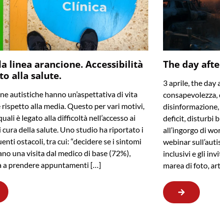
la linea arancione. Accessibilità
The day afte
tto alla salute.
3 aprile, the day 
ne autistiche hanno un’aspettativa di vita
consapevolezza, 
e rispetto alla media. Questo per vari motivi,
disinformazione, f
uali è legato alla difficoltà nell’accesso ai
deficit, disturbi 
i cura della salute. Uno studio ha riportato i
all’ingorgo di wo
enti ostacoli, tra cui: “decidere se i sintomi
webinar sull’auti
cano una visita dal medico di base (72%),
inclusivi e gli in
tà a prendere appuntamenti […]
marea di foto, ar