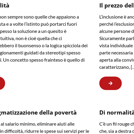
lità
Il prezzo del
non sempre sono quelle che appaiono a
L’inclusione è an
ta e a volte l’istinto può portarci fuori
perché l’esclusion
Spesso la soluzione a un quesito è
alcune persone di 
tuitiva, non è cioè quella che ci
Sicuramente parl
ebbero il buonsenso o la logica spicciola dei
vista individuale
agionamenti guidati da stereotipi spesso
parte necessaria
i. Un concetto spesso frainteso è quello di
aperta alla convi
caratterizzano, [
gmatizzazione della povertà
Di normalità,
al salario minimo, eliminare aiuti alle
C’è un fil rouge c
in difficoltà, ridurre le spese sui servizi per le
che, sia a destra c