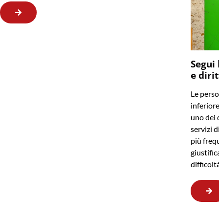
Segui 
e diri
Le perso
inferior
uno dei q
servizi d
più frequ
giustifi
difficol