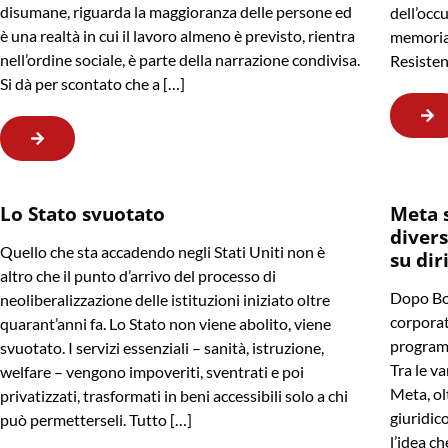
disumane, riguarda la maggioranza delle persone ed
dell’occu
è una realtà in cui il lavoro almeno è previsto, rientra
memoria 
nell’ordine sociale, è parte della narrazione condivisa.
Resisten
Si dà per scontato che a […]
Lo Stato svuotato
Meta 
divers
Quello che sta accadendo negli Stati Uniti non è
su dir
altro che il punto d’arrivo del processo di
Dopo Bo
neoliberalizzazione delle istituzioni iniziato oltre
corporat
quarant’anni fa. Lo Stato non viene abolito, viene
programm
svuotato. I servizi essenziali – sanità, istruzione,
Tra le va
welfare – vengono impoveriti, sventrati e poi
Meta, ol
privatizzati, trasformati in beni accessibili solo a chi
giuridico
può permetterseli. Tutto […]
l’idea ch