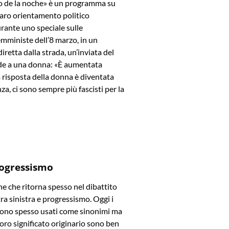
rio de la noche» è un programma su
iaro orientamento politico
rante uno speciale sulle
mministe dell’8 marzo, in un
iretta dalla strada, un’inviata del
e a una donna: «È aumentata
La risposta della donna è diventata
za, ci sono sempre più fascisti per la
rogressismo
e che ritorna spesso nel dibattito
tra sinistra e progressismo. Oggi i
ono spesso usati come sinonimi ma
l loro significato originario sono ben