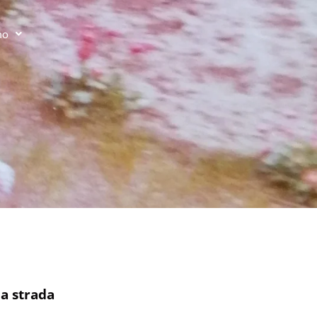
no
la strada