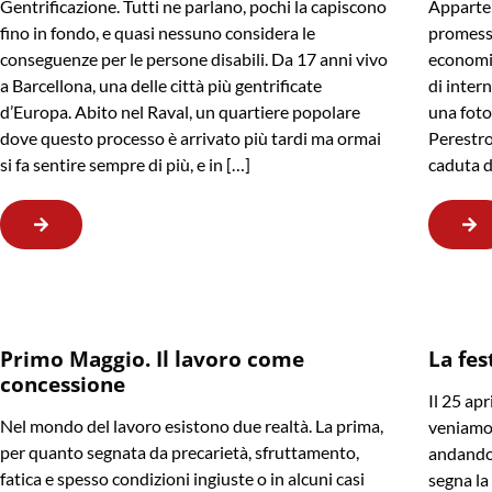
Gentrificazione. Tutti ne parlano, pochi la capiscono
Apparten
fino in fondo, e quasi nessuno considera le
promessa
conseguenze per le persone disabili. Da 17 anni vivo
economic
a Barcellona, una delle città più gentrificate
di intern
d’Europa. Abito nel Raval, un quartiere popolare
una foto 
dove questo processo è arrivato più tardi ma ormai
Perestroj
si fa sentire sempre di più, e in […]
caduta d
Primo Maggio. Il lavoro come
La fes
concessione
Il 25 apr
Nel mondo del lavoro esistono due realtà. La prima,
veniamo,
per quanto segnata da precarietà, sfruttamento,
andando.
fatica e spesso condizioni ingiuste o in alcuni casi
segna la 