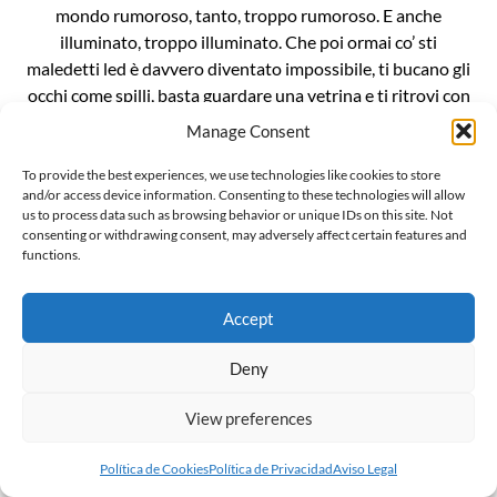
mondo rumoroso, tanto, troppo rumoroso. E anche
illuminato, troppo illuminato. Che poi ormai co’ sti
maledetti led è davvero diventato impossibile, ti bucano gli
occhi come spilli, basta guardare una vetrina e ti ritrovi con
le cornee bruciate. È un casino da […]
Manage Consent
To provide the best experiences, we use technologies like cookies to store
and/or access device information. Consenting to these technologies will allow
us to process data such as browsing behavior or unique IDs on this site. Not
consenting or withdrawing consent, may adversely affect certain features and
functions.
L’invenzionde della “gender ideology”
Il mondo sussulta incredulo alla notizia che Penny Polar
Accept
Bear, compagna di scuola di Peppa pig, ha raccontato alle
compagne e ai compagni di classe di avere due mamme. E
Deny
ritorna inesorabile lo spauracchio della terribile “ideologia
View preferences
gender”. Ma voglio darvi una notizia ancora più
sconvolgente: la famigerata ideologia gender, in realtà, non
Política de Cookies
Política de Privacidad
Aviso Legal
esiste, è […]