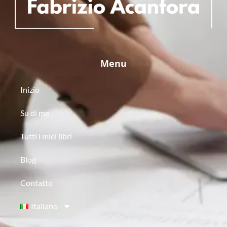
Menu
Inizio
Su di me
Tutti i miei libri
Blog
Contatto
Italiano