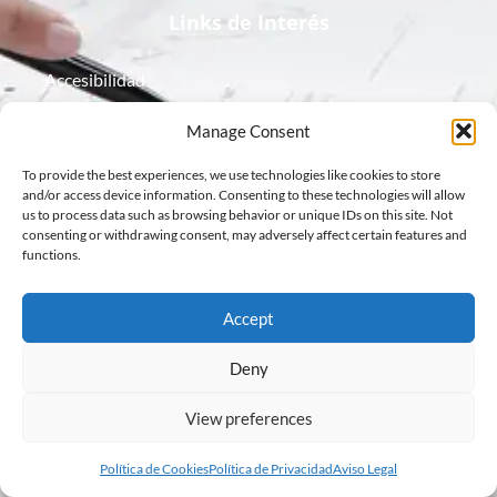
Links de Interés
Accesibilidad
Aviso Legal
Manage Consent
To provide the best experiences, we use technologies like cookies to store
Política de Cookies
and/or access device information. Consenting to these technologies will allow
us to process data such as browsing behavior or unique IDs on this site. Not
Política de Privacidad
consenting or withdrawing consent, may adversely affect certain features and
functions.
Protección de Datos
Accept
Deny
View preferences
Política de Cookies
Política de Privacidad
Aviso Legal