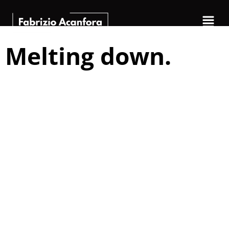
Melting down.
Eroicamente, o forse
dovrei dire
superficialmente,
tornato da una
settimana di
presentazioni, dopo