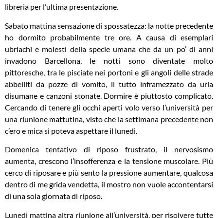
libreria per l’ultima presentazione.
Sabato mattina sensazione di spossatezza: la notte precedente
ho dormito probabilmente tre ore. A causa di esemplari
ubriachi e molesti della specie umana che da un po’ di anni
invadono Barcellona, le notti sono diventate molto
pittoresche, tra le pisciate nei portoni e gli angoli delle strade
abbelliti da pozze di vomito, il tutto inframezzato da urla
disumane e canzoni stonate. Dormire è piuttosto complicato.
Cercando di tenere gli occhi aperti volo verso l’università per
una riunione mattutina, visto che la settimana precedente non
c’ero e mica si poteva aspettare il lunedì.
Domenica tentativo di riposo frustrato, il nervosismo
aumenta, crescono l’insofferenza e la tensione muscolare. Più
cerco di riposare e più sento la pressione aumentare, qualcosa
dentro di me grida vendetta, il mostro non vuole accontentarsi
di una sola giornata di riposo.
Lunedì mattina altra riunione all’università, per risolvere tutte