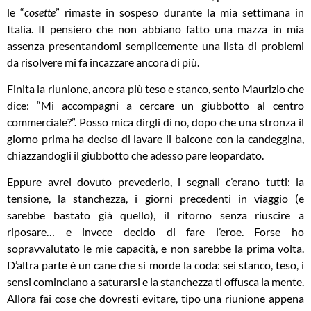
le “
cosette
” rimaste in sospeso durante la mia settimana in
Italia. Il pensiero che non abbiano fatto una mazza in mia
assenza presentandomi semplicemente una lista di problemi
da risolvere mi fa incazzare ancora di più.
Finita la riunione, ancora più teso e stanco, sento Maurizio che
dice: “Mi accompagni a cercare un giubbotto al centro
commerciale?”. Posso mica dirgli di no, dopo che una stronza il
giorno prima ha deciso di lavare il balcone con la candeggina,
chiazzandogli il giubbotto che adesso pare leopardato.
Eppure avrei dovuto prevederlo, i segnali c’erano tutti: la
tensione, la stanchezza, i giorni precedenti in viaggio (e
sarebbe bastato già quello), il ritorno senza riuscire a
riposare… e invece decido di fare l’eroe. Forse ho
sopravvalutato le mie capacità, e non sarebbe la prima volta.
D’altra parte è un cane che si morde la coda: sei stanco, teso, i
sensi cominciano a saturarsi e la stanchezza ti offusca la mente.
Allora fai cose che dovresti evitare, tipo una riunione appena