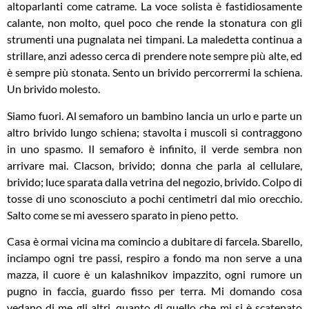
altoparlanti come catrame. La voce solista è fastidiosamente
calante, non molto, quel poco che rende la stonatura con gli
strumenti una pugnalata nei timpani. La maledetta continua a
strillare, anzi adesso cerca di prendere note sempre più alte, ed
è sempre più stonata. Sento un brivido percorrermi la schiena.
Un brivido molesto.
Siamo fuori. Al semaforo un bambino lancia un urlo e parte un
altro brivido lungo schiena; stavolta i muscoli si contraggono
in uno spasmo. Il semaforo è infinito, il verde sembra non
arrivare mai. Clacson, brivido; donna che parla al cellulare,
brivido; luce sparata dalla vetrina del negozio, brivido. Colpo di
tosse di uno sconosciuto a pochi centimetri dal mio orecchio.
Salto come se mi avessero sparato in pieno petto.
Casa è ormai vicina ma comincio a dubitare di farcela. Sbarello,
inciampo ogni tre passi, respiro a fondo ma non serve a una
mazza, il cuore è un kalashnikov impazzito, ogni rumore un
pugno in faccia, guardo fisso per terra. Mi domando cosa
vedano di me gli altri, quanto di quello che mi si è scatenato