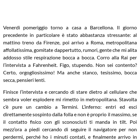
all’improvviso.
Venerdì pomeriggio torno a casa a Barcellona. Il giorno
precedente in particolare è stato abbastanza stressante: al
mattino treno da Firenze, poi arrivo a Roma, metropolitana
affollatissima, gomitate dappertutto, rumori, gente che mi alita
addosso stile respirazione bocca a bocca. Corro alla Rai per
l’intervista a Fahrenheit. Figo, stupendo. Non sei contento?
Certo, orgogliosissimo! Ma anche stanco, tesissimo, bocca
secca, pensieri lenti.
Finisce l’intervista e cercando di stare dietro al cellulare che
sembra voler esplodere mi rimetto in metropolitana. Stavolta
c’è pure un cambio a Termini. L’inferno: entri ed esci
direttamente sospinto dalla folla e non è proprio il massimo, se
il contatto fisico con gli sconosciuti ti manda in tilt. Poi
mezz’ora a piedi cercando di seguire il navigatore per non
perdermi, perché ho i minuti contati, e finalmente arrivo in