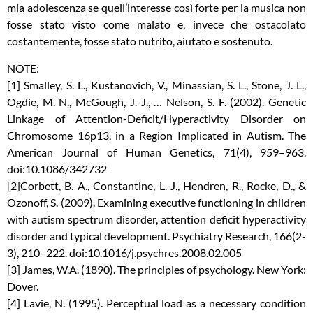
mia adolescenza se quell’interesse così forte per la musica non
fosse stato visto come malato e, invece che ostacolato
costantemente, fosse stato nutrito, aiutato e sostenuto.
NOTE:
[1] Smalley, S. L., Kustanovich, V., Minassian, S. L., Stone, J. L.,
Ogdie, M. N., McGough, J. J., … Nelson, S. F. (2002). Genetic
Linkage of Attention-Deficit/Hyperactivity Disorder on
Chromosome 16p13, in a Region Implicated in Autism. The
American Journal of Human Genetics, 71(4), 959–963.
doi:10.1086/342732
[2]Corbett, B. A., Constantine, L. J., Hendren, R., Rocke, D., &
Ozonoff, S. (2009). Examining executive functioning in children
with autism spectrum disorder, attention deficit hyperactivity
disorder and typical development. Psychiatry Research, 166(2-
3), 210–222. doi:10.1016/j.psychres.2008.02.005
[3] James, W.A. (1890). The principles of psychology. New York:
Dover.
[4] Lavie, N. (1995). Perceptual load as a necessary condition