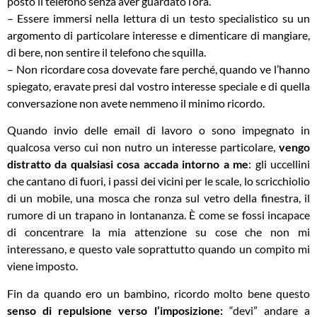
posto il telefono senza aver guardato l’ora.
– Essere immersi nella lettura di un testo specialistico su un
argomento di particolare interesse e dimenticare di mangiare,
di bere, non sentire il telefono che squilla.
– Non ricordare cosa dovevate fare perché, quando ve l’hanno
spiegato, eravate presi dal vostro interesse speciale e di quella
conversazione non avete nemmeno il minimo ricordo.
Quando invio delle email di lavoro o sono impegnato in
qualcosa verso cui non nutro un interesse particolare,
vengo
distratto da qualsiasi cosa accada intorno a me
: gli uccellini
che cantano di fuori, i passi dei vicini per le scale, lo scricchiolio
di un mobile, una mosca che ronza sul vetro della finestra, il
rumore di un trapano in lontananza. È come se fossi incapace
di concentrare la mia attenzione su cose che non mi
interessano, e questo vale soprattutto quando un compito mi
viene imposto.
Fin da quando ero un bambino, ricordo molto bene questo
senso di repulsione verso l’imposizione:
“devi” andare a