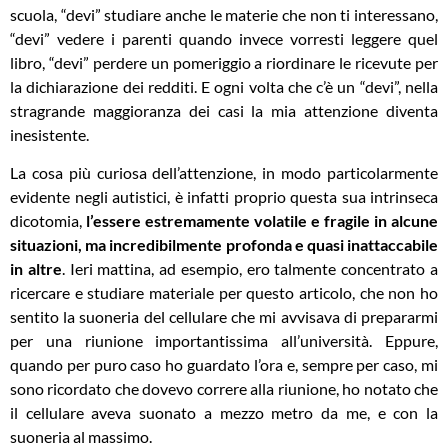
scuola, “devi” studiare anche le materie che non ti interessano,
“devi” vedere i parenti quando invece vorresti leggere quel
libro, “devi” perdere un pomeriggio a riordinare le ricevute per
la dichiarazione dei redditi. E ogni volta che c’è un “devi”, nella
stragrande maggioranza dei casi la mia attenzione diventa
inesistente.
La cosa più curiosa dell’attenzione, in modo particolarmente
evidente negli autistici, è infatti proprio questa sua intrinseca
dicotomia,
l’essere estremamente volatile e fragile in alcune
situazioni, ma incredibilmente profonda e quasi inattaccabile
in altre
. Ieri mattina, ad esempio, ero talmente concentrato a
ricercare e studiare materiale per questo articolo, che non ho
sentito la suoneria del cellulare che mi avvisava di prepararmi
per una riunione importantissima all’università. Eppure,
quando per puro caso ho guardato l’ora e, sempre per caso, mi
sono ricordato che dovevo correre alla riunione, ho notato che
il cellulare aveva suonato a mezzo metro da me, e con la
suoneria al massimo.