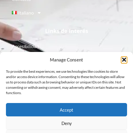
Italiano
Links de Interés
Accesibilidad
Aviso Legal
Manage Consent
To provide the best experiences, we use technologies like cookies to store
Política de Cookies
and/or access device information. Consenting to these technologies will allow
us to process data such as browsing behavior or unique IDs on this site. Not
Política de Privacidad
consenting or withdrawing consent, may adversely affect certain features and
functions.
Protección de Datos
Accept
Deny