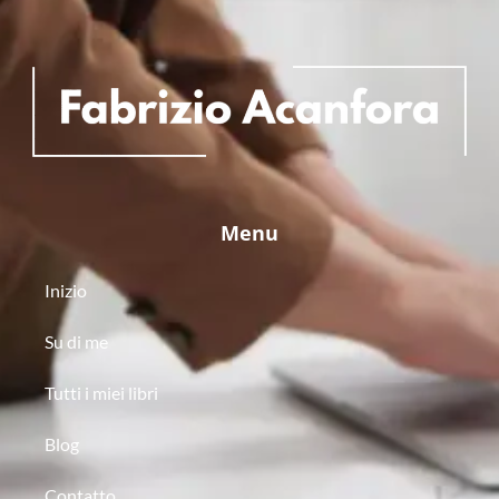
Menu
Inizio
Su di me
Tutti i miei libri
Blog
Contatto