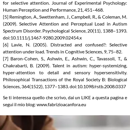
for selective attention. Journal of Experimental Psychology:
Human Perception and Performance, 21, 451–468.
[5] Remington, A., Swettenham, J., Campbell, R., & Coleman, M.
(2009). Selective Attention and Perceptual Load in Autism
Spectrum Disorder. Psychological Science, 20(11), 1388–1393.
doi:10.1111/j.1467-9280.2009.02454.x
[6] Lavie, N. (2005). Distracted and confused?: Selective
attention under load. Trends in Cognitive Sciences, 9, 75–82.
[7] Baron-Cohen, S., Ashwin, E., Ashwin, C., Tavassoli, T., &
Chakrabarti, B. (2009). Talent in autism: hyper-systemizing,
hyper-attention to detail and sensory hypersensitivity.
Philosophical Transactions of the Royal Society B: Biological
Sciences, 364(1522), 1377–1383. doi:10.1098/rstb.2008.0337
Se ti interessa quello che scrivo, dai un LIKE a questa pagina e
segui il mio blog: www.fabrizioacanfora.eu