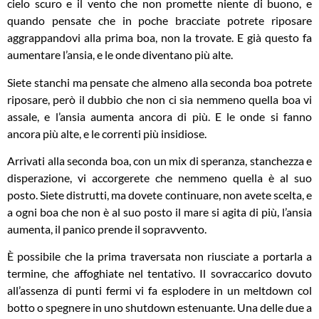
cielo scuro e il vento che non promette niente di buono, e
quando pensate che in poche bracciate potrete riposare
aggrappandovi alla prima boa, non la trovate. E già questo fa
aumentare l’ansia, e le onde diventano più alte.
Siete stanchi ma pensate che almeno alla seconda boa potrete
riposare, però il dubbio che non ci sia nemmeno quella boa vi
assale, e l’ansia aumenta ancora di più. E le onde si fanno
ancora più alte, e le correnti più insidiose.
Arrivati alla seconda boa, con un mix di speranza, stanchezza e
disperazione, vi accorgerete che nemmeno quella è al suo
posto. Siete distrutti, ma dovete continuare, non avete scelta, e
a ogni boa che non è al suo posto il mare si agita di più, l’ansia
aumenta, il panico prende il sopravvento.
È possibile che la prima traversata non riusciate a portarla a
termine, che affoghiate nel tentativo. Il sovraccarico dovuto
all’assenza di punti fermi vi fa esplodere in un meltdown col
botto o spegnere in uno shutdown estenuante. Una delle due a