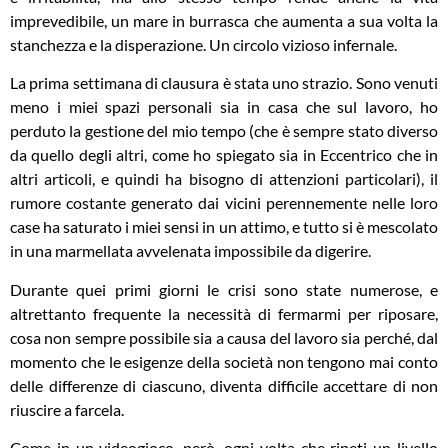
imprevedibile, un mare in burrasca che aumenta a sua volta la
stanchezza e la disperazione. Un circolo vizioso infernale.
La prima settimana di clausura è stata uno strazio. Sono venuti
meno i miei spazi personali sia in casa che sul lavoro, ho
perduto la gestione del mio tempo (che è sempre stato diverso
da quello degli altri, come ho spiegato sia in Eccentrico che in
altri articoli, e quindi ha bisogno di attenzioni particolari), il
rumore costante generato dai vicini perennemente nelle loro
case ha saturato i miei sensi in un attimo, e tutto si è mescolato
in una marmellata avvelenata impossibile da digerire.
Durante quei primi giorni le crisi sono state numerose, e
altrettanto frequente la necessità di fermarmi per riposare,
cosa non sempre possibile sia a causa del lavoro sia perché, dal
momento che le esigenze della società non tengono mai conto
delle differenze di ciascuno, diventa difficile accettare di non
riuscire a farcela.
Come in un videogioco, però, ogni volta che ripeti un livello