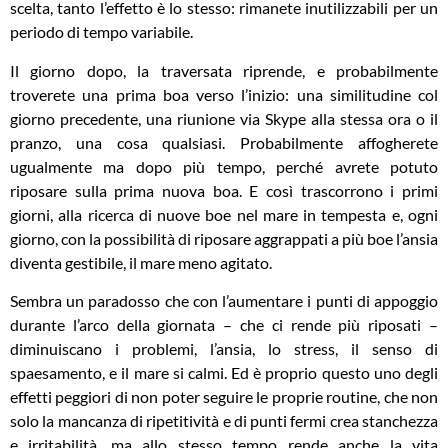
scelta, tanto l’effetto è lo stesso: rimanete inutilizzabili per un
periodo di tempo variabile.
Il giorno dopo, la traversata riprende, e probabilmente
troverete una prima boa verso l’inizio: una similitudine col
giorno precedente, una riunione via Skype alla stessa ora o il
pranzo, una cosa qualsiasi. Probabilmente affogherete
ugualmente ma dopo più tempo, perché avrete potuto
riposare sulla prima nuova boa. E così trascorrono i primi
giorni, alla ricerca di nuove boe nel mare in tempesta e, ogni
giorno, con la possibilità di riposare aggrappati a più boe l’ansia
diventa gestibile, il mare meno agitato.
Sembra un paradosso che con l’aumentare i punti di appoggio
durante l’arco della giornata – che ci rende più riposati –
diminuiscano i problemi, l’ansia, lo stress, il senso di
spaesamento, e il mare si calmi. Ed è proprio questo uno degli
effetti peggiori di non poter seguire le proprie routine, che non
solo la mancanza di ripetitività e di punti fermi crea stanchezza
e irritabilità, ma allo stesso tempo rende anche la vita