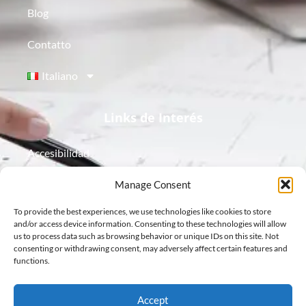
Blog
Contatto
Italiano
Links de Interés
Accesibilidad
Aviso Legal
Manage Consent
To provide the best experiences, we use technologies like cookies to store
Política de Cookies
and/or access device information. Consenting to these technologies will allow
us to process data such as browsing behavior or unique IDs on this site. Not
Política de Privacidad
consenting or withdrawing consent, may adversely affect certain features and
functions.
Protección de Datos
Accept