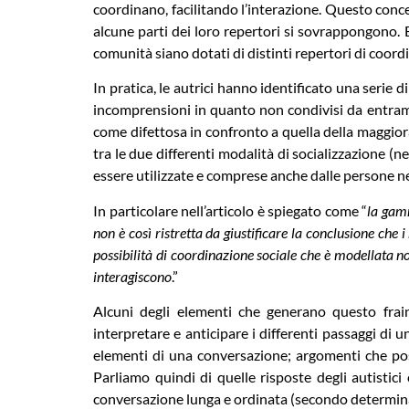
coordinano, facilitando l’interazione. Questo concet
alcune parti dei loro repertori si sovrappongono. E
comunità siano dotati di distinti repertori di coordi
In pratica, le autrici hanno identificato una serie 
incomprensioni in quanto non condivisi da entramb
come difettosa in confronto a quella della maggior
tra le due differenti modalità di socializzazione (n
essere utilizzate e comprese anche dalle persone n
In particolare nell’articolo è spiegato come “
la gamm
non è così ristretta da giustificare la conclusione che
possibilità di coordinazione sociale che è modellata no
interagiscono
.”
Alcuni degli elementi che generano questo frain
interpretare e anticipare i differenti passaggi di 
elementi di una conversazione; argomenti che po
Parliamo quindi di quelle risposte degli autistic
conversazione lunga e ordinata (secondo determina