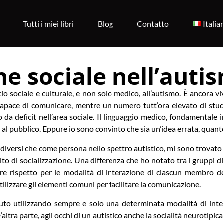
Tutti i miei libri
Blog
Contatto
Italia
ne sociale nell’auti
 sociale e culturale, e non solo medico, all’autismo. È ancora viv
pace di comunicare, mentre un numero tutt’ora elevato di studi, art
 da deficit nell’area sociale. Il linguaggio medico, fondamentale 
he al pubblico. Eppure io sono convinto che sia un’idea errata, quan
diversi che come persona nello spettro autistico, mi sono trovato a
to di socializzazione. Una differenza che ho notato tra i gruppi di n
re rispetto per le modalità di interazione di ciascun membro de
tilizzare gli elementi comuni per facilitare la comunicazione.
uto utilizzando sempre e solo una determinata modalità di intera
altra parte, agli occhi di un autistico anche la socialità neurotipica