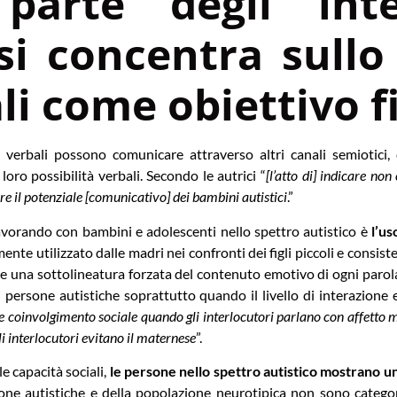
arte degli inter
si concentra sullo 
li come obiettivo f
 verbali possono comunicare attraverso altri canali semiotici,
loro possibilità verbali. Secondo le autrici “
[l’atto di] indicare no
e il potenziale [comunicativo] dei bambini autistici
.”
lavorando con bambini e adolescenti nello spettro autistico è
l’us
ente utilizzato dalle madri nei confronti dei figli piccoli e consis
 una sottolineatura forzata del contenuto emotivo di ogni parola
 di persone autistiche soprattutto quando il livello di interazio
re coinvolgimento sociale quando gli interlocutori parlano con affetto
li interlocutori evitano il maternese
”.
e capacità sociali,
le persone nello spettro autistico mostrano un
sone autistiche e della popolazione neurotipica non sono categor