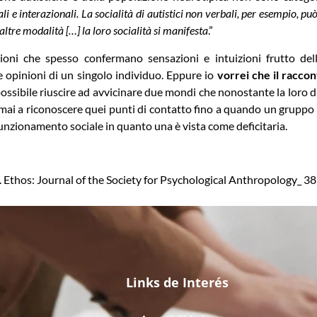
li e interazionali. La socialità di autistici non verbali, per esempio, 
tre modalità […] la loro socialità si manifesta
.”
ioni che spesso confermano sensazioni e intuizioni frutto dell’
 opinioni di un singolo individuo. Eppure io
vorrei che il racco
ossibile riuscire ad avvicinare due mondi che nonostante la loro di
mai a riconoscere quei punti di contatto fino a quando un gruppo v
i funzionamento sociale in quanto una è vista come deficitaria.
y. Ethos: Journal of the Society for Psychological Anthropology_ 38
Links de Interés