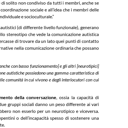
è di solito non condiviso da tutti i membri, anche se
 coordinazione sociale e all’idea che i membri delle
individuale e socioculturale.”
utistici (di differente livello funzionale), generano
llo stereotipo che vede la comunicazione autistica
rcasse di trovare da un lato quei punti di contatto
alternative nella comunicazione ordinaria che possano
[anche con basso funzionamento] e gli altri [neurotipici]
ersone autistiche possiedono una gamma caratteristica di
lle comunità in cui vivono e dagli interlocutori con cui
omento della conversazione
, ossia la capacità di
 due gruppi sociali danno un peso differente ai vari
bero non esserlo per un neurotipico e viceversa.
epentini o dell’incapacità spesso di sostenere una
te.