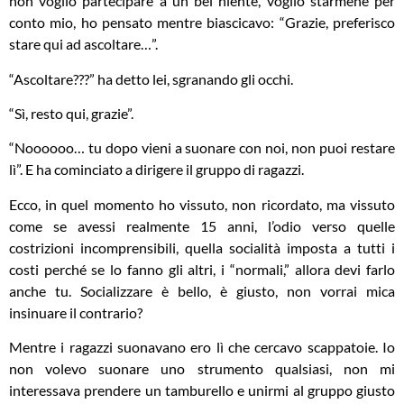
non voglio partecipare a un bel niente, voglio starmene per
conto mio, ho pensato mentre biascicavo: “Grazie, preferisco
stare qui ad ascoltare…”.
“Ascoltare???” ha detto lei, sgranando gli occhi.
“Sì, resto qui, grazie”.
“Noooooo… tu dopo vieni a suonare con noi, non puoi restare
lì”. E ha cominciato a dirigere il gruppo di ragazzi.
Ecco, in quel momento ho vissuto, non ricordato, ma vissuto
come se avessi realmente 15 anni, l’odio verso quelle
costrizioni incomprensibili, quella socialità imposta a tutti i
costi perché se lo fanno gli altri, i “normali,” allora devi farlo
anche tu. Socializzare è bello, è giusto, non vorrai mica
insinuare il contrario?
Mentre i ragazzi suonavano ero lì che cercavo scappatoie. Io
non volevo suonare uno strumento qualsiasi, non mi
interessava prendere un tamburello e unirmi al gruppo giusto