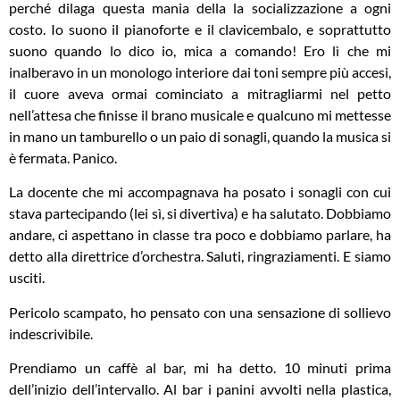
perché dilaga questa mania della la socializzazione a ogni
costo. Io suono il pianoforte e il clavicembalo, e soprattutto
suono quando lo dico io, mica a comando! Ero lì che mi
inalberavo in un monologo interiore dai toni sempre più accesi,
il cuore aveva ormai cominciato a mitragliarmi nel petto
nell’attesa che finisse il brano musicale e qualcuno mi mettesse
in mano un tamburello o un paio di sonagli, quando la musica si
è fermata. Panico.
La docente che mi accompagnava ha posato i sonagli con cui
stava partecipando (lei sì, si divertiva) e ha salutato. Dobbiamo
andare, ci aspettano in classe tra poco e dobbiamo parlare, ha
detto alla direttrice d’orchestra. Saluti, ringraziamenti. E siamo
usciti.
Pericolo scampato, ho pensato con una sensazione di sollievo
indescrivibile.
Prendiamo un caffè al bar, mi ha detto. 10 minuti prima
dell’inizio dell’intervallo. Al bar i panini avvolti nella plastica,