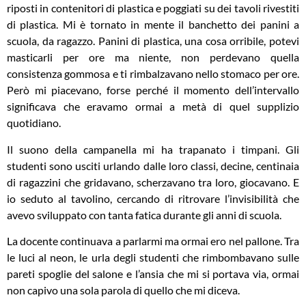
riposti in contenitori di plastica e poggiati su dei tavoli rivestiti
di plastica. Mi è tornato in mente il banchetto dei panini a
scuola, da ragazzo. Panini di plastica, una cosa orribile, potevi
masticarli per ore ma niente, non perdevano quella
consistenza gommosa e ti rimbalzavano nello stomaco per ore.
Però mi piacevano, forse perché il momento dell’intervallo
significava che eravamo ormai a metà di quel supplizio
quotidiano.
Il suono della campanella mi ha trapanato i timpani. Gli
studenti sono usciti urlando dalle loro classi, decine, centinaia
di ragazzini che gridavano, scherzavano tra loro, giocavano. E
io seduto al tavolino, cercando di ritrovare l’invisibilità che
avevo sviluppato con tanta fatica durante gli anni di scuola.
La docente continuava a parlarmi ma ormai ero nel pallone. Tra
le luci al neon, le urla degli studenti che rimbombavano sulle
pareti spoglie del salone e l’ansia che mi si portava via, ormai
non capivo una sola parola di quello che mi diceva.