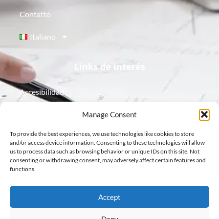
Contatto
Italiano
Links de Interés
Accesibilidad
Aviso Legal
Manage Consent
To provide the best experiences, we use technologies like cookies to store
Política de Cookies
and/or access device information. Consenting to these technologies will allow
us to process data such as browsing behavior or unique IDs on this site. Not
Política de Privacidad
consenting or withdrawing consent, may adversely affect certain features and
functions.
Protección de Datos
Accept
Deny