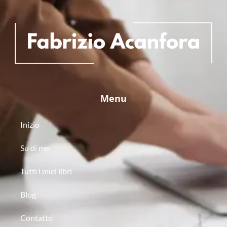
Menu
Inizio
Su di me
Tutti i miei libri
Blog
Contatto