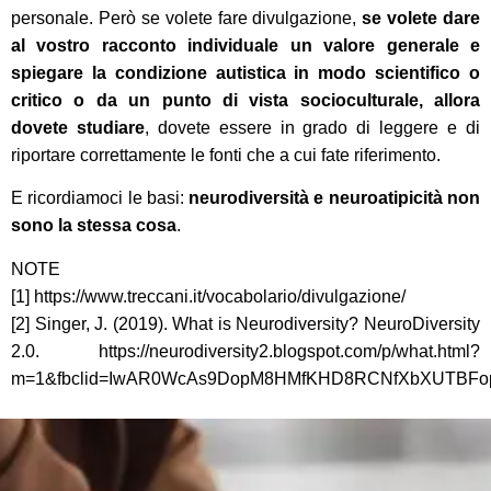
personale. Però se volete fare divulgazione,
se volete dare
al vostro racconto
individuale
un valore generale e
spiegare la condizione autistica in modo scientifico
o
critico o da un punto di vista socioculturale
, allora
dovete studiare
, dovete essere in grado di
leggere e di
riportare
correttamente
le fonti che
a cui fate riferimento
.
E ricordiamoci le basi:
neurodiversità
e
neuroatipicità
non
sono la stessa cosa
.
N
OTE
[1] https://www.treccani.it/vocabolario/divulgazione/
[2] Singer, J. (2019). What is Neurodiversity? NeuroDiversity
2.0. https://neurodiversity2.blogspot.com/p/what.html?
m=1&fbclid=IwAR0WcAs9DopM8HMfKHD8RCNfXbXUTBFo