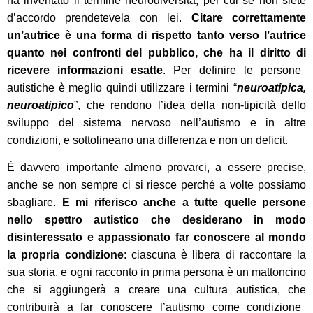
ha inventato il termine neurodiversità,
per cui se non siete
d’accordo prendetevela con lei
.
C
itare correttamente
un’autrice
è
una forma di rispetto tanto
verso
l’autrice
quanto
nei confronti
de
l pubblico, che ha
il
diritto
di
ricevere informazioni
esatte
. Per definire le persone
autistiche è meglio
quindi
utilizzare
i termini
“
neuroatipic
a,
neuroatipico
”, che rend
ono
l’idea della non-tipicità dello
sviluppo del sistema nervoso
n
ell’autismo e
in
altre
condizioni, e sottolinea
no
una differenza e non un deficit.
È davvero importante almeno provarci, a essere precis
e
,
anche se non sempre ci si riesce perché a volte possiamo
sbagliare.
E mi riferisco anche a tutte quelle persone
nello spettro autistico che desiderano in modo
disinteressato
e appassionato
far conoscere
al mondo
la propria condizione
: ciascuna è libera di raccontare la
sua
storia, e ogni racconto in prima persona è un mattoncino
che si aggiungerà a
creare
una cultura autistica,
che
contribuirà a far conoscere l’autismo come condizione