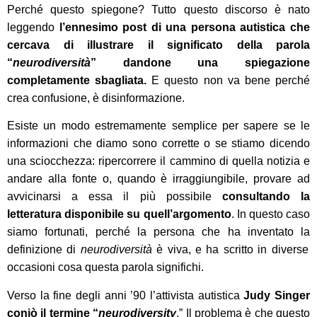
Perché questo spiegone? T
utto questo discorso è nato
leggendo
l’ennesimo post di una persona autistica che
cercava di illustrare il significato della parola
“
neurodiversità
” dandone una spiegazione
completamente sbagliata.
E questo non va bene perché
crea confusione, è disinformazione.
Esiste un modo
estremamente
semplice per sapere se le
informazioni che diamo sono corrette
o
se stiamo dicendo
una sciocchezza:
ripercorrere il cammino di quell
a
notizi
a
e
andare alla fonte o, quando
è irraggiungibile
, provare ad
avvicinarsi a essa il più possibile
consultando la
letteratura disponibile su quell’argomento
.
I
n questo caso
siamo fortunati, perché la persona che ha inventato
la
definizione
di
neurodiversità
è viva, e ha scritto in diverse
occasioni cosa
questa parola significhi
.
Verso la fine degli anni ’90 l’attivista autistica
Judy Singer
coniò il termine “
neurodiversity
.” Il problema è che questo