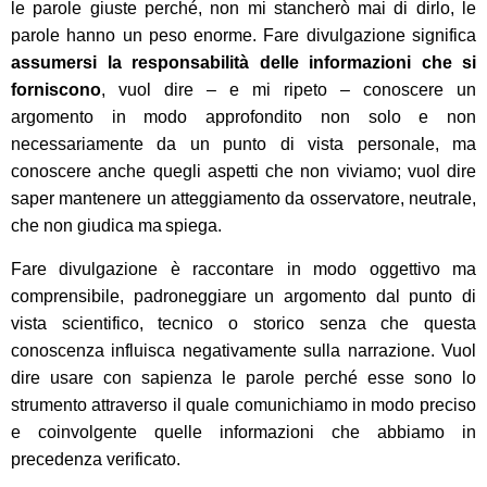
le parole giuste perché, non mi stancherò mai di dirlo, le
parole hanno un peso enorme. Fare divulgazione
significa
assumersi
la responsabilità delle informazioni che si
forniscono
, vuol dire – e mi ripeto – conoscere un
argomento in modo approfondito non solo e non
necessariamente da un punto di vista personale, ma
conoscere
anche quegli aspetti che non viviamo; vuol dire
saper mantenere un atteggiamento da osservatore, neutr
ale
,
che non giudica ma
spiega.
F
are divulgazione è raccontare in modo oggettivo ma
comprensibile,
padroneggiare
un argomento dal punto di
vista
scientifico,
tecnico o storico
senza che questa
conoscenza influisca negativamente sulla narrazione.
Vuol
dire u
sare
con sapienza
le parole perché
esse
sono l
o
strumento attraverso il quale comunichiamo in modo preciso
e coinvolgente
quelle
informazioni
che abbiamo in
precedenza verificato
.