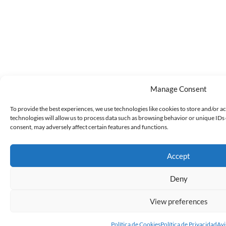
Manage Consent
To provide the best experiences, we use technologies like cookies to store and/or a
technologies will allow us to process data such as browsing behavior or unique IDs 
consent, may adversely affect certain features and functions.
Accept
Deny
View preferences
Política de Cookies
Política de Privacidad
Avi