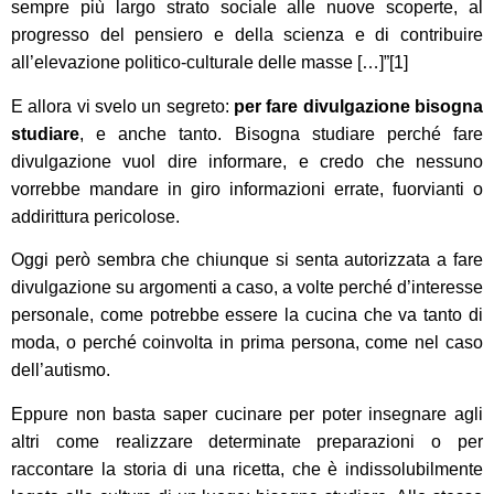
sempre più largo strato sociale alle nuove scoperte, al
progresso del pensiero e della scienza e di contribuire
all’elevazione politico-culturale delle masse […]”[1]
E allora vi svelo un segreto:
per fare divulgazione bisogna
studiare
,
e anche
tanto. Bisogna studiare perché fare
divulgazione vuol dire informare, e credo che nessuno
vorrebbe
mandare
in giro informazioni errate, fuorvianti o
addirittura pericolose.
Oggi
però sembra
che chiunque si senta autorizzat
a
a fare
divulgazione su argomenti a caso, a volte perché d’interesse
personale
, come
potrebbe essere
la cucina che va tanto
di
moda
, o perché coinvolt
a
in prima persona, come nel caso
d
el
l’autismo.
Eppure non basta
saper cucinare
per poter insegnare agli
altri come
realizzare
determinate preparazioni o per
raccontare la storia di una ricetta, che è indissolubilmente