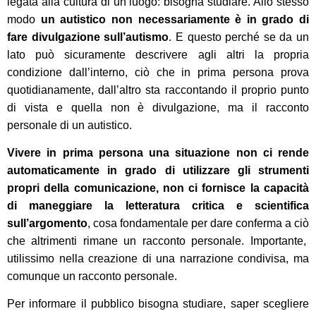
legata alla cultura di un luogo:
bisogna studiare
. Allo stesso
modo
un autistico non necessariamente
è
in grado di
fare divulgazione sull’autismo
. E questo perché
se da un
lato può sicuramente
descrivere agli altri la propria
condizione
dall’interno
, ciò che in prima persona prova
quotidianamente,
dall’altro sta raccontando il proprio punto
di vista e
quella non è divulgazione, ma il racconto
personale di un autistico.
V
ivere in prima persona una situazione non ci rende
automaticamente
in grado di utilizzare gli strumenti
propri della comunicazione, non ci fornisce la capacità
di maneggiare la letteratura
critica e
scientifica
sull’argomento
, cosa fondamentale per
dare conferma
a
ciò
che altrimenti rimane un racconto personale.
I
mportante,
utilissimo
nella creazione di una narrazione condivisa
, ma
comunque un racconto
personale.
Per informare il pubblico bisogna studiare, saper scegliere