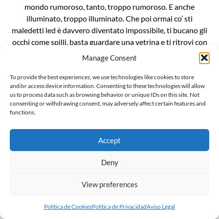
mondo rumoroso, tanto, troppo rumoroso. E anche
illuminato, troppo illuminato. Che poi ormai co’ sti
maledetti led è davvero diventato impossibile, ti bucano gli
occhi come spilli, basta guardare una vetrina e ti ritrovi con
le cornee bruciate. È un casino da […]
Manage Consent
To provide the best experiences, we use technologies like cookies to store
and/or access device information. Consenting to these technologies will allow
us to process data such as browsing behavior or unique IDs on this site. Not
consenting or withdrawing consent, may adversely affect certain features and
functions.
L’invenzionde della “gender ideology”
Il mondo sussulta incredulo alla notizia che Penny Polar
Accept
Bear, compagna di scuola di Peppa pig, ha raccontato alle
compagne e ai compagni di classe di avere due mamme. E
Deny
ritorna inesorabile lo spauracchio della terribile “ideologia
View preferences
gender”. Ma voglio darvi una notizia ancora più
sconvolgente: la famigerata ideologia gender, in realtà, non
Política de Cookies
Política de Privacidad
Aviso Legal
esiste, è […]