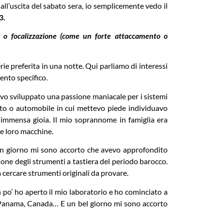
 all’uscita del sabato sera, io semplicemente vedo il
3.
ità o focalizzazione (come un forte attaccamento o
rie preferita in una notte. Qui parliamo di interessi
ento specifico.
evo sviluppato una passione maniacale per i sistemi
mento o automobile in cui mettevo piede individuavo
ro immensa gioia. Il mio soprannome in famiglia era
le loro macchine.
 Un giorno mi sono accorto che avevo approfondito
ione degli strumenti a tastiera del periodo barocco.
a cercare strumenti originali da provare.
po’ ho aperto il mio laboratorio e ho cominciato a
le, Panama, Canada… E un bel giorno mi sono accorto