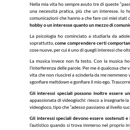
Nella mia vita ho sempre avuto tre di queste “passi
una necessità pratica, più che un interesse. Io h
comunicazioni che hanno a che fare coi miei stati 
hobby o un interesse quanto un mezzo di comuni
La psicologia ho cominciato a studiarla da adol
soprattutto,
come comprendere certi comportame
cose nuove, per cui è uno di quegli interessi che ol
La musica invece non fa testo. Con la musica ho 
l’interferenza delle parole. Per me è qualcosa che v
vita che non riuscirei a scinderla da me nemmeno v
sgonfiare meltdown e gonfiare il mio ego. Trascorrer
Gli interessi speciali possono inoltre essere u
appassionata di videogiochi: riesco a insegnarle l
videogioco, tipo che “adesso passiamo al livello suc
Gli interessi speciali devono essere sostenuti e 
l’autistico quando si trova immerso nel proprio i