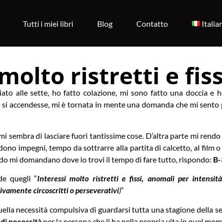
Tutti i miei libri
Blog
Contatto
Italia
molto ristretti e fiss
iato alle sette, ho fatto colazione, mi sono fatto una doccia e 
 si accendesse, mi è tornata in mente una domanda che mi sento 
, mi sembra di lasciare fuori tantissime cose. D’altra parte mi rend
edono impegni, tempo da sottrarre alla partita di calcetto, al film o
ando mi domandano dove io trovi il tempo di fare tutto, rispondo:
B-
e quegli “
Interessi molto ristretti e fissi, anomali per intens
ivamente circoscritti o perseverativi
)
”
uella necessità compulsiva di guardarsi tutta una stagione della se
di necessità
per la persona che li ha nella propria vita in quel mom