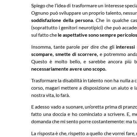
Spiego che l’idea di trasformare un interesse speci
Ognuno può sviluppare un proprio talento, nessun
soddisfazione della persona
. Che in qualche ca
(soprattutto i genitori neurotipici) che può accade
sul fatto che
le aspettative sono sempre pericolo
Insomma, tante parole per dire che gli
interessi
scompare, smette di scorrere,
e potremmo andare
Questo è molto bello, e sarebbe ancora più 
necessariamente avere uno scopo.
Trasformare la disabilità in talento non ha nulla 
corso, magari mettere a disposizione un aiuto e las
nostra vita, lo farà.
E adesso vado a suonare, un’oretta prima di pranzo
fatto una doccia e ho cominciato a scrivere. E, 
domanda che mi sento porre costantemente: ma tu, d
La risposta è che, rispetto a quello che vorrei fare