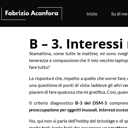
Inizio
Su di me
B – 3. Interessi 
Stamattina, come tutte le mattine, mi sono svegl
tenerezza e compassione che il mio vecchio laptop
fare tutto?
La risposta è che, rispetto a quello che vorrei fare
una questione di punti di vista: laddove gli altri v
piacere di fare qualcosa che mi gratifica. Così, qu
Il criterio diagnostico
B-3 del DSM-5
comprend
preoccupazione per oggetti inusuali, interessi eccess
No, qui non si parla dell’hobby del bricolage o di q
molto forti, tanto forti che assumono un
carattere 