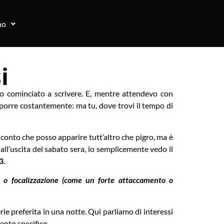
no
i
ho cominciato a scrivere. E, mentre attendevo con
porre costantemente: ma tu, dove trovi il tempo di
o conto che posso apparire tutt’altro che pigro, ma è
 all’uscita del sabato sera, io semplicemente vedo il
3.
ità o focalizzazione (come un forte attaccamento o
rie preferita in una notte. Qui parliamo di interessi
ento specifico.