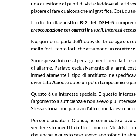
una questione di punti di vista: laddove gli altri v
piacere di fare qualcosa che mi gratifica. Così, qu
Il criterio diagnostico
B-3 del DSM-5
comprend
preoccupazione per oggetti inusuali, interessi eccess
No, qui non si parla dell’hobby del bricolage o di q
molto forti, tanto forti che assumono un
carattere 
Sono spesso interessi per argomenti peculiari, ins
di allarme. Parlavo esclusivamente di allarmi, cos
immediatamente il tipo di antifurto, ne specificav
diventato
Alarm
, e dopo un po’ di tempo amici e pa
Questo è un interesse speciale. E questo interes
l’argomento a sufficienza e non avevo più interesse
Stessa storia: non parlavo d’altro, non facevo che co
Poi sono andato in Olanda, ho cominciato a lavora
vendere strumenti in tutto il mondo. Musicisti, or
che, anche in questo caso, avevo approfondito abb