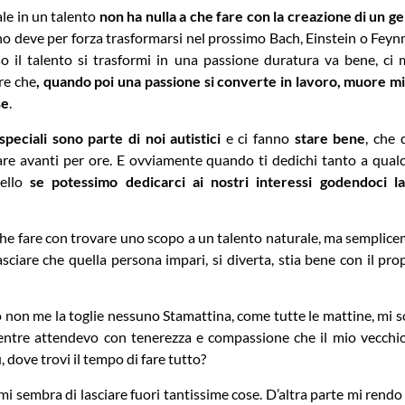
ale in un talento
non ha nulla a che fare con la creazione di un g
o deve per forza trasformarsi nel prossimo Bach, Einstein o Fey
so il talento si trasformi in una passione duratura va bene, c
re che
, quando poi una passione si converte in lavoro, muore m
se
.
 speciali sono parte di noi autistici
e ci fanno
stare bene
, che
 avanti per ore. E ovviamente quando ti dedichi tanto a qualco
bello
se potessimo dedicarci ai nostri interessi godendoci 
a che fare con trovare uno scopo a un talento naturale, ma sempli
ciare che quella persona impari, si diverta, stia bene con il prop
 non me la toglie nessuno Stamattina, come tutte le mattine, mi son
mentre attendevo con tenerezza e compassione che il mio vecchi
ove trovi il tempo di fare tutto?
, mi sembra di lasciare fuori tantissime cose. D’altra parte mi rend