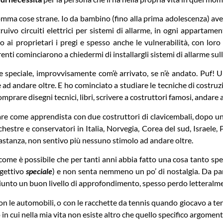
omma cose strane. Io da bambino (fino alla prima adolescenza) av
truivo circuiti elettrici per sistemi di allarme, in ogni apparta
o ai proprietari i pregi e spesso anche le vulnerabilità, con lo
renti cominciarono a chiedermi di installargli sistemi di allarme sul
se speciale, improvvisamente com’è arrivato, se n’è andato. Puf!
 ad andare oltre. E ho cominciato a studiare le tecniche di costruz
mprare disegni tecnici, libri, scrivere a costruttori famosi, andare 
re come apprendista con due costruttori di clavicembali, dopo un 
chestre e conservatori in Italia, Norvegia, Corea del sud, Israe
astanza, non sentivo più nessuno stimolo ad andare oltre.
come è possibile che per tanti anni abbia fatto una cosa tanto spe
ggettivo
speciale
) e non senta nemmeno un po’ di nostalgia. Da part
iunto un buon livello di approfondimento, spesso perdo letteralme
 le automobili, o con le racchette da tennis quando giocavo a tenni
 in cui nella mia vita non esiste altro che quello specifico argoment