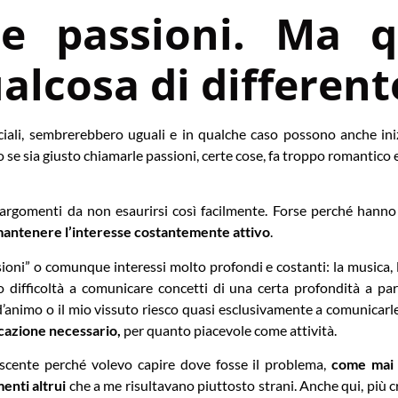
le passioni. Ma q
alcosa di different
eciali, sembrerebbero uguali e in qualche caso possono anche in
e sia giusto chiamarle passioni, certe cose, fa troppo romantico 
argomenti da non esaurirsi così facilmente. Forse perché hanno a
 mantenere l’interesse costantemente attivo
.
oni” o comunque interessi molto profondi e costanti: la musica, la
o difficoltà a comunicare concetti di una certa profondità a par
d’animo o il mio vissuto riesco quasi esclusivamente a comunicarle
cazione necessario,
per quanto piacevole come attività.
escente perché volevo capire dove fosse il problema,
come mai 
nti altrui
che a me risultavano piuttosto strani. Anche qui, più c