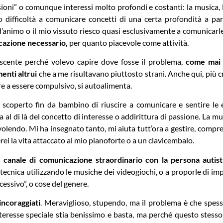
oni” o comunque interessi molto profondi e costanti: la musica, la
o difficoltà a comunicare concetti di una certa profondità a par
d’animo o il mio vissuto riesco quasi esclusivamente a comunicarle
cazione necessario,
per quanto piacevole come attività.
escente perché volevo capire dove fosse il problema,
come mai 
nti altrui
che a me risultavano piuttosto strani. Anche qui, più c
tre a essere compulsivo, si autoalimenta.
scoperto fin da bambino di riuscire a comunicare e sentire le 
a al di là del concetto di interesse o addirittura di passione. La m
olendo. Mi ha insegnato tanto, mi aiuta tutt’ora a gestire, compr
ei la vita attaccato al mio pianoforte o a un clavicembalo.
n canale di comunicazione straordinario con la persona autist
a tecnica utilizzando le musiche dei videogiochi, o a proporle di i
cessivo”, o cose del genere.
incoraggiati
. Meraviglioso, stupendo, ma il problema è che spesso
nteresse speciale stia benissimo e basta, ma perché questo stesso