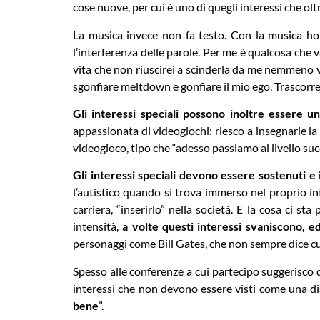
cose nuove, per cui è uno di quegli interessi che ol
La musica invece non fa testo. Con la musica ho 
l’interferenza delle parole. Per me è qualcosa che v
vita che non riuscirei a scinderla da me nemmeno v
sgonfiare meltdown e gonfiare il mio ego. Trascorrer
Gli interessi speciali possono inoltre essere u
appassionata di videogiochi: riesco a insegnarle l
videogioco, tipo che “adesso passiamo al livello suc
Gli interessi speciali devono essere sostenuti e 
l’autistico quando si trova immerso nel proprio i
carriera, “inserirlo” nella società. E la cosa ci s
intensità,
a volte questi interessi svaniscono, e
personaggi come Bill Gates, che non sempre dice cu
Spesso alle conferenze a cui partecipo suggerisco di 
interessi che non devono essere visti come una di
bene
”.