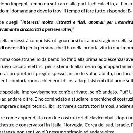
edono impegni, tempo da sottrarre alla partita di calcetto, al film o
ando mi domandano dove io trovi il tempo di fare tutto, rispondo:
B-
e quegli “
Interessi molto ristretti e fissi, anomali per intens
ivamente circoscritti o perseverativi
)
”
uella necessità compulsiva di guardarsi tutta una stagione della se
di necessità
per la persona che li ha nella propria vita in quel mom
omma cose strane. Io da bambino (fino alla prima adolescenza) av
truivo circuiti elettrici per sistemi di allarme, in ogni apparta
o ai proprietari i pregi e spesso anche le vulnerabilità, con lo
renti cominciarono a chiedermi di installargli sistemi di allarme sul
se speciale, improvvisamente com’è arrivato, se n’è andato. Puf!
 ad andare oltre. E ho cominciato a studiare le tecniche di costruz
mprare disegni tecnici, libri, scrivere a costruttori famosi, andare 
re come apprendista con due costruttori di clavicembali, dopo un 
chestre e conservatori in Italia, Norvegia, Corea del sud, Israe
astanza, non sentivo più nessuno stimolo ad andare oltre.