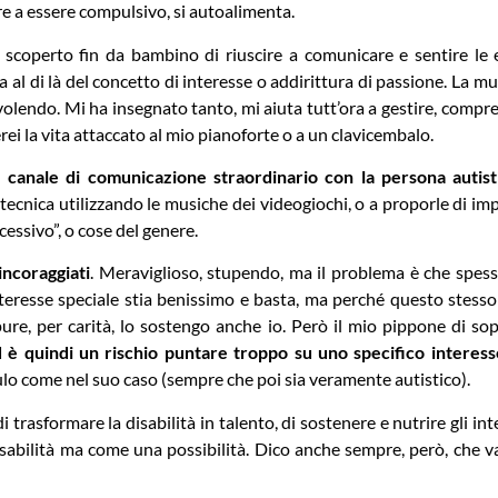
tre a essere compulsivo, si autoalimenta.
scoperto fin da bambino di riuscire a comunicare e sentire le 
a al di là del concetto di interesse o addirittura di passione. La m
olendo. Mi ha insegnato tanto, mi aiuta tutt’ora a gestire, compr
ei la vita attaccato al mio pianoforte o a un clavicembalo.
n canale di comunicazione straordinario con la persona autist
a tecnica utilizzando le musiche dei videogiochi, o a proporle di i
cessivo”, o cose del genere.
incoraggiati
. Meraviglioso, stupendo, ma il problema è che spesso
nteresse speciale stia benissimo e basta, ma perché questo stesso
ta pure, per carità, lo sostengo anche io. Però il mio pippone di s
d è quindi un rischio puntare troppo su uno specifico interes
lo come nel suo caso (sempre che poi sia veramente autistico).
trasformare la disabilità in talento, di sostenere e nutrire gli int
sabilità ma come una possibilità. Dico anche sempre, però, che 