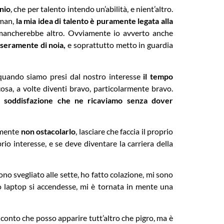
enio
, che per talento intendo un’abilità, e nient’altro.
nman,
la mia idea di talento è puramente legata alla
i mancherebbe altro. Ovviamente io avverto anche
iseramente di noia,
e soprattutto metto in guardia
 quando siamo presi dal nostro interesse
il tempo
sa, a volte diventi bravo, particolarmente bravo.
la soddisfazione che ne ricaviamo senza dover
cemente
non ostacolarlo
, lasciare che faccia il proprio
rio interesse, e se deve diventare la carriera della
o svegliato alle sette, ho fatto colazione, mi sono
o laptop si accendesse, mi è tornata in mente una
o conto che posso apparire tutt’altro che pigro, ma è