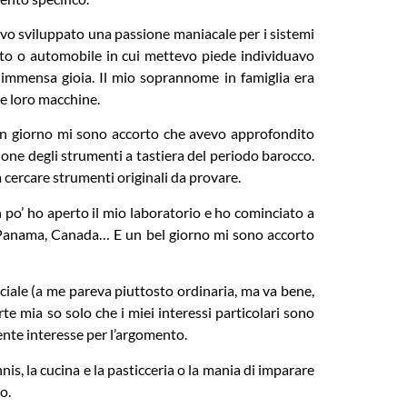
evo sviluppato una passione maniacale per i sistemi
mento o automobile in cui mettevo piede individuavo
ro immensa gioia. Il mio soprannome in famiglia era
le loro macchine.
 Un giorno mi sono accorto che avevo approfondito
ione degli strumenti a tastiera del periodo barocco.
a cercare strumenti originali da provare.
po’ ho aperto il mio laboratorio e ho cominciato a
le, Panama, Canada… E un bel giorno mi sono accorto
ciale (a me pareva piuttosto ordinaria, ma va bene,
e mia so solo che i miei interessi particolari sono
nte interesse per l’argomento.
s, la cucina e la pasticceria o la mania di imparare
o.