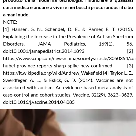
cura medica e andare a vivere nei boschi procurandosi il cibo
a mani nude.
NOTE:
[1] Hansen, S. N., Schendel, D. E., & Parner, E. T. (2015).
Explaining the Increase in the Prevalence of Autism Spectrum
Disorders. JAMA Pediatrics, 169(1), 56.
doi:10.1001/jamapediatrics.2014.1893 [2]
https://www.scmp.com/news/china/society/article/3050354/co
hubei-province-reports-sharp-spike-new-confirmed
[3]
https://it.wikipedia.org/wiki/Andrew_Wakefield
[4] Taylor, L. E.,
Swerdfeger, A. L., & Eslick, G. D. (2014). Vaccines are not
associated with autism: An evidence-based meta-analysis of
case-control and cohort studies. Vaccine, 32(29), 3623–3629.
doi:10.1016/j.vaccine.2014.04.085