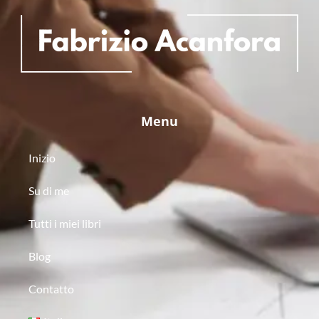
Menu
Inizio
Su di me
Tutti i miei libri
Blog
Contatto