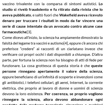
vaccino trivalente con la comparsa di sintomi autistici.
Lo
studio si rivelò fraudolento e fu ritirato
dalla rivista che lo
aveva pubblicato
, e saltò fuori che
Wakefield aveva ricevuto
denaro per truccare i risultati in modo da far vincere una
serie di cause intentate da un avvocato contro alcune case
farmaceutiche
[3].
Come dicevo all’inizio, la scienza ha
ampiamente dimostrato la
falsità
del legame tra vaccini e autismo[4], eppure c’è ancora chi
preferisce “credere” ai racconti di un ciarlatano invece che
verificare coi propri occhi i dati disponibili a chiunque. D’altra
parte, per fortuna la scienza non ha bisogno di atti di fede per
funzionare. La cosa grottesca di questa storia è che
queste
persone rinnegano apertamente il valore della scienza
,
eppure beneficiano di un’infinità di scoperte e invenzioni come
gli antibiotici, i telefoni cellulari, gli aerei, Internet, la corrente
elettrica, che proprio al lavoro di donne e uomini di scienza
devono la loro esistenza.
Per coerenza, se proprio vogliono
rinnegare la scienza, allora devono abbandonare ogni
prodotto della moderna tecnologia, rinunciare a qualsiasi