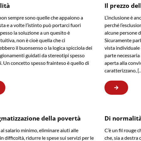
lità
Il prezzo del
non sempre sono quelle che appaiono a
L’inclusione è an
ta e a volte l’istinto può portarci fuori
perché l’esclusion
Spesso la soluzione a un quesito è
alcune persone di 
tuitiva, non è cioè quella che ci
Sicuramente parl
ebbero il buonsenso o la logica spicciola dei
vista individuale
agionamenti guidati da stereotipi spesso
parte necessaria
i. Un concetto spesso frainteso è quello di
aperta alla convi
caratterizzano, [
gmatizzazione della povertà
Di normalità,
al salario minimo, eliminare aiuti alle
C’è un fil rouge c
in difficoltà, ridurre le spese sui servizi per le
che, sia a destra c