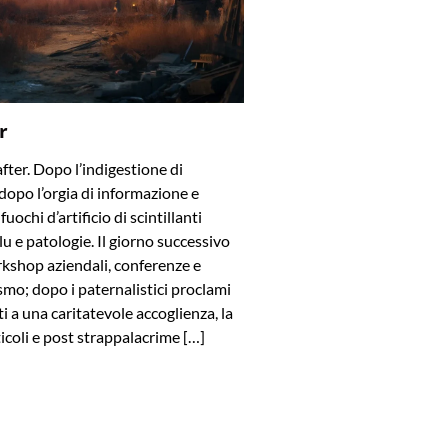
r
after. Dopo l’indigestione di
dopo l’orgia di informazione e
uochi d’artificio di scintillanti
blu e patologie. Il giorno successivo
rkshop aziendali, conferenze e
smo; dopo i paternalistici proclami
viti a una caritatevole accoglienza, la
ticoli e post strappalacrime […]