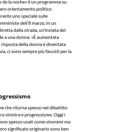
rio de la noche» è un programma su
iaro orientamento politico
rante uno speciale sulle
mministe dell’8 marzo, in un
iretta dalla strada, un’inviata del
e a una donna: «È aumentata
La risposta della donna è diventata
za, ci sono sempre più fascisti per la
rogressismo
e che ritorna spesso nel dibattito
tra sinistra e progressismo. Oggi i
ono spesso usati come sinonimi ma
l loro significato originario sono ben