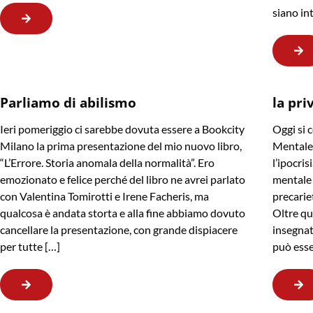
siano in
Parliamo di abilismo
la pri
Ieri pomeriggio ci sarebbe dovuta essere a Bookcity
Oggi si 
Milano la prima presentazione del mio nuovo libro,
Mentale,
“L’Errore. Storia anomala della normalità”. Ero
l’ipocris
emozionato e felice perché del libro ne avrei parlato
mentale 
con Valentina Tomirotti e Irene Facheris, ma
precarie
qualcosa è andata storta e alla fine abbiamo dovuto
Oltre qu
cancellare la presentazione, con grande dispiacere
insegnat
per tutte […]
può esse