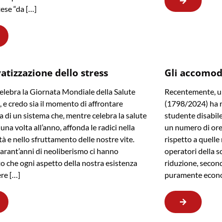
tese “da […]
vatizzazione dello stress
Gli accomod
celebra la Giornata Mondiale della Salute
Recentemente, un
 e credo sia il momento di affrontare
(1798/2024) ha re
ia di un sistema che, mentre celebra la salute
studente disabil
una volta all’anno, affonda le radici nella
un numero di ore 
tà e nello sfruttamento delle nostre vite.
rispetto a quell
arant’anni di neoliberismo ci hanno
operatori della s
o che ogni aspetto della nostra esistenza
riduzione, second
re […]
puramente econ