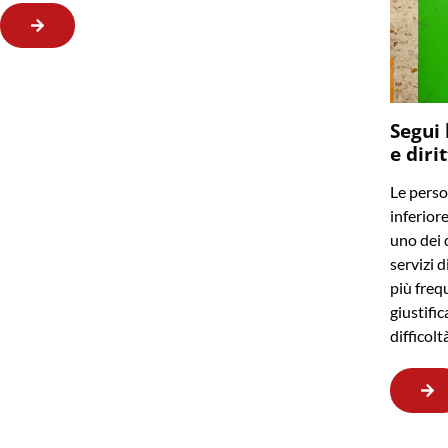
Segui 
e diri
Le perso
inferior
uno dei q
servizi d
più frequ
giustifi
difficol