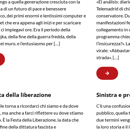
go a quella generazione cresciuta con la
«El análisis: dia
 di un futuro di pace e benessere
Telemadrid di ch
o, dei primi enormi e lentissimi computer e
conservatore. Du
et che era appena agli inizi e per scaricare
manifestazioni fe
ci impiegavi ore. Era il periodo della
collegamento in d
ka, della fine della guerra fredda, della
programma chied
el muro, e l’entusiasmo per […]
l’insicurezza?». 
virale: «Abbastan
strada». […]
ta della liberazione
Sinistra e p
ile torna a ricordarci chi siamo e da dove
C’è una confusion
 ma anche a farci riflettere su dove stiamo
pubblico, quella 
 È la Festa della Liberazione, la data che
due termini veng
fine della dittatura fascista e
la loro storia e i