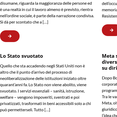
disumane, riguarda la maggioranza delle persone ed
dell’occu
è una realtà in cui il lavoro almeno è previsto, rientra
memoria 
nell’ordine sociale, è parte della narrazione condivisa.
Resisten
Si dà per scontato che a […]
Lo Stato svuotato
Meta 
divers
Quello che sta accadendo negli Stati Uniti non è
su dir
altro che il punto d’arrivo del processo di
Dopo Bo
neoliberalizzazione delle istituzioni iniziato oltre
corporat
quarant’anni fa. Lo Stato non viene abolito, viene
programm
svuotato. I servizi essenziali – sanità, istruzione,
Tra le va
welfare – vengono impoveriti, sventrati e poi
Meta, ol
privatizzati, trasformati in beni accessibili solo a chi
giuridico
può permetterseli. Tutto […]
l’idea ch