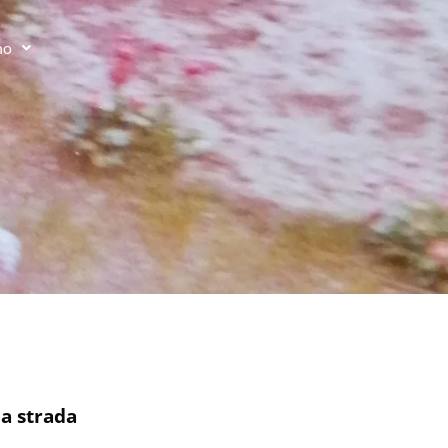
no
la strada