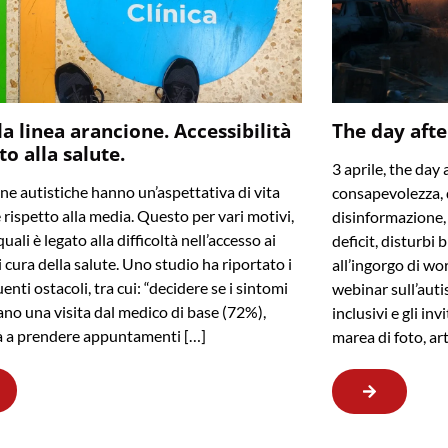
la linea arancione. Accessibilità
The day afte
tto alla salute.
3 aprile, the day 
ne autistiche hanno un’aspettativa di vita
consapevolezza, 
e rispetto alla media. Questo per vari motivi,
disinformazione, f
uali è legato alla difficoltà nell’accesso ai
deficit, disturbi 
i cura della salute. Uno studio ha riportato i
all’ingorgo di wo
enti ostacoli, tra cui: “decidere se i sintomi
webinar sull’auti
cano una visita dal medico di base (72%),
inclusivi e gli in
tà a prendere appuntamenti […]
marea di foto, ar