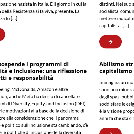
pazione nazista in Italia. È il giorno in cui la
distinti. Nel suo 
della Resistenza si fa viva, presente. La
socialista, comun
za fu […]
mettere radicalm
capitalista. […]
sospende i programmi di
Abilismo str
ità e inclusione: una riflessione
capitalismo
itti e responsabilità
Immagina un mond
eing, McDonalds, Amazon e altre
sono una minoran
ion, anche Meta ha deciso di cancellare i
dagli spazi pubbl
i di Diversity, Equity, and Inclusion (DEI).
soddisfare le esi
rie motivazioni alla base della decisione di
è la visione prop
tre alla considerazione che il panorama
anni fa che sta c
 e politico sull’inclusione sta cambiando, c’è
e le politiche di inclusione della diversità