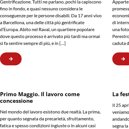
Gentrificazione. Tutti ne parlano, pochi la capiscono
Apparten
fino in fondo, e quasi nessuno considera le
promessa
conseguenze per le persone disabili. Da 17 anni vivo
economic
a Barcellona, una delle città più gentrificate
di intern
d’Europa. Abito nel Raval, un quartiere popolare
una foto 
dove questo processo è arrivato più tardi ma ormai
Perestroj
si fa sentire sempre di più, e in […]
caduta d
Primo Maggio. Il lavoro come
La fes
concessione
Il 25 apr
Nel mondo del lavoro esistono due realtà. La prima,
veniamo,
per quanto segnata da precarietà, sfruttamento,
andando.
fatica e spesso condizioni ingiuste o in alcuni casi
segna la 