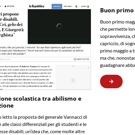
Buon primo
Buon primo maggi
che permette loro
sopravvivenza, ch
capriccio, di sogn
primo maggio a t
ma che, nonostan
guadagnare abba
ione scolastica tra abilismo e
zione
letto la proposta del generale Vannacci di
 alle classi differenziali per gli studenti e le
sse disabili, un’idea che, come molte altre