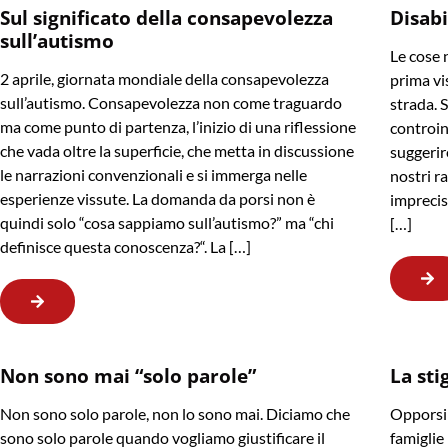
Sul significato della consapevolezza
Disabi
sull’autismo
Le cose 
2 aprile, giornata mondiale della consapevolezza
prima vis
sull’autismo. Consapevolezza non come traguardo
strada. 
ma come punto di partenza, l’inizio di una riflessione
controin
che vada oltre la superficie, che metta in discussione
suggerir
le narrazioni convenzionali e si immerga nelle
nostri r
esperienze vissute. La domanda da porsi non è
imprecis
quindi solo “cosa sappiamo sull’autismo?” ma “chi
[…]
definisce questa conoscenza?“. La […]
Non sono mai “solo parole”
La sti
Non sono solo parole, non lo sono mai. Diciamo che
Opporsi 
sono solo parole quando vogliamo giustificare il
famiglie 