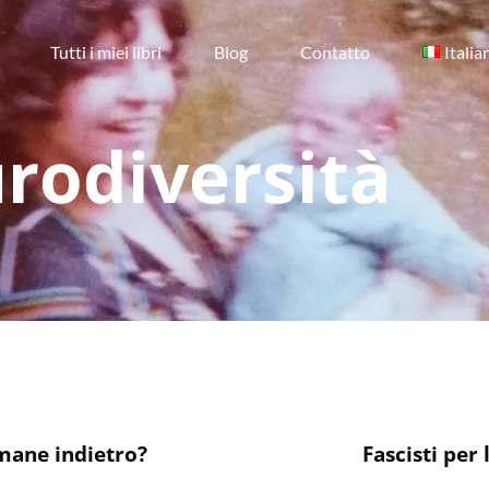
Tutti i miei libri
Blog
Contatto
Italia
rodiversità
mane indietro?
Fascisti per 