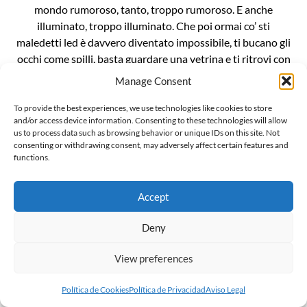
mondo rumoroso, tanto, troppo rumoroso. E anche
illuminato, troppo illuminato. Che poi ormai co’ sti
maledetti led è davvero diventato impossibile, ti bucano gli
occhi come spilli, basta guardare una vetrina e ti ritrovi con
le cornee bruciate. È un casino da […]
Manage Consent
To provide the best experiences, we use technologies like cookies to store
and/or access device information. Consenting to these technologies will allow
us to process data such as browsing behavior or unique IDs on this site. Not
consenting or withdrawing consent, may adversely affect certain features and
functions.
L’invenzionde della “gender ideology”
Il mondo sussulta incredulo alla notizia che Penny Polar
Accept
Bear, compagna di scuola di Peppa pig, ha raccontato alle
compagne e ai compagni di classe di avere due mamme. E
Deny
ritorna inesorabile lo spauracchio della terribile “ideologia
View preferences
gender”. Ma voglio darvi una notizia ancora più
sconvolgente: la famigerata ideologia gender, in realtà, non
Política de Cookies
Política de Privacidad
Aviso Legal
esiste, è […]